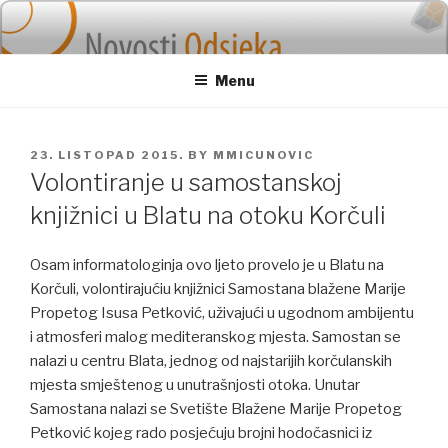
Skip
to
content
Menu
POSTED
23. LISTOPAD 2015.
BY
MMICUNOVIC
ON
Volontiranje u samostanskoj
knjižnici u Blatu na otoku Korčuli
Osam informatologinja ovo ljeto provelo je u Blatu na
Korčuli, volontirajućiu knjižnici Samostana blažene Marije
Propetog Isusa Petković, uživajući u ugodnom ambijentu
i atmosferi malog mediteranskog mjesta. Samostan se
nalazi u centru Blata, jednog od najstarijih korčulanskih
mjesta smještenog u unutrašnjosti otoka. Unutar
Samostana nalazi se Svetište Blažene Marije Propetog
Petković kojeg rado posjećuju brojni hodočasnici iz