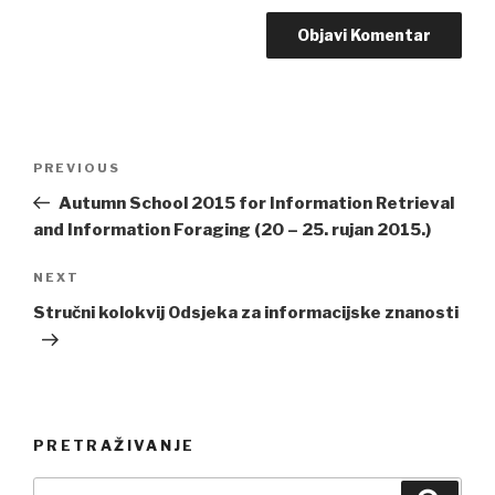
Post
PREVIOUS
Previous
navigation
Post
Autumn School 2015 for Information Retrieval
and Information Foraging (20 – 25. rujan 2015.)
NEXT
Next
Post
Stručni kolokvij Odsjeka za informacijske znanosti
PRETRAŽIVANJE
Search