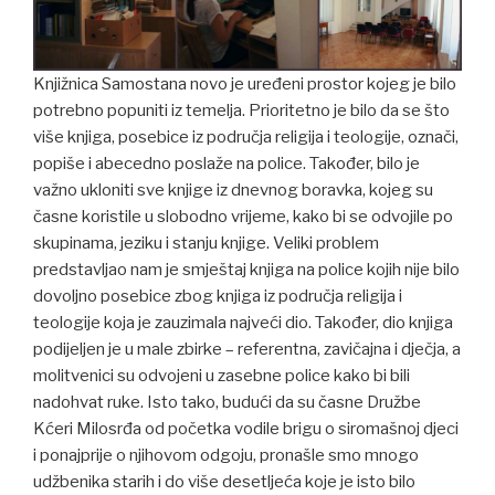
Knjižnica Samostana novo je uređeni prostor kojeg je bilo
potrebno popuniti iz temelja. Prioritetno je bilo da se što
više knjiga, posebice iz područja religija i teologije, označi,
popiše i abecedno poslaže na police. Također, bilo je
važno ukloniti sve knjige iz dnevnog boravka, kojeg su
časne koristile u slobodno vrijeme, kako bi se odvojile po
skupinama, jeziku i stanju knjige. Veliki problem
predstavljao nam je smještaj knjiga na police kojih nije bilo
dovoljno posebice zbog knjiga iz područja religija i
teologije koja je zauzimala najveći dio. Također, dio knjiga
podijeljen je u male zbirke – referentna, zavičajna i dječja, a
molitvenici su odvojeni u zasebne police kako bi bili
nadohvat ruke. Isto tako, budući da su časne Družbe
Kćeri Milosrđa od početka vodile brigu o siromašnoj djeci
i ponajprije o njihovom odgoju, pronašle smo mnogo
udžbenika starih i do više desetljeća koje je isto bilo