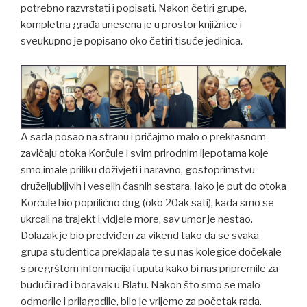
potrebno razvrstati i popisati. Nakon četiri grupe,
kompletna građa unesena je u prostor knjižnice i
sveukupno je popisano oko četiri tisuće jedinica.
A sada posao na stranu i pričajmo malo o prekrasnom
zavičaju otoka Korčule i svim prirodnim ljepotama koje
smo imale priliku doživjeti i naravno, gostoprimstvu
druželjubljivih i veselih časnih sestara. Iako je put do otoka
Korčule bio poprilično dug (oko 20ak sati), kada smo se
ukrcali na trajekt i vidjele more, sav umor je nestao.
Dolazak je bio predviđen za vikend tako da se svaka
grupa studentica preklapala te su nas kolegice dočekale
s pregrštom informacija i uputa kako bi nas pripremile za
budući rad i boravak u Blatu. Nakon što smo se malo
odmorile i prilagodile, bilo je vrijeme za početak rada.