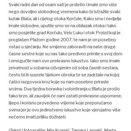
Svaki radni dan od osam sati je proletio i imale smo više
nego dovoljno slobodnog vremena kako bi istražile svaki
kutak Blata, ali i cijelog otoka Korčule. Kako smo i nedjelje
imale slobodne, uputile smo se na obilazak otoka i tako
smo posjetile grad Korčulu, Velu Luku i otok Proizd koji je
proglašen Plažom godine 2007. te nam je on posebno
ostao u sjećanju. Ne smijemo zaboraviti na naše drage
časne sestre koje su nas tako predivno primile u svoj dom
i omogućile nam ovo prekrasno iskustvo. Iako smo imale
privatnost u sobama odvojenim od soba časnih sestara,
često bi ih susrele tijekom obroka te se zadržale na kojoj
čašici razgovora kroz koje su nam posebno prirasle
srcima. Dva tjedna boravka i volontiranja u Blatu je prošlo
tako brzo, ali zauvijek će nam ostati prekrasne uspomene,
lijepo i korisno provedeno vrijeme koje preporučamo
svima jer je ovo jedinstveno iskustvo koje vjerojatno više
nećemo imati priliku doživjeti.
(Tekst i fotografije: Mia Kuzmić, Tamara Lemajić, Marta