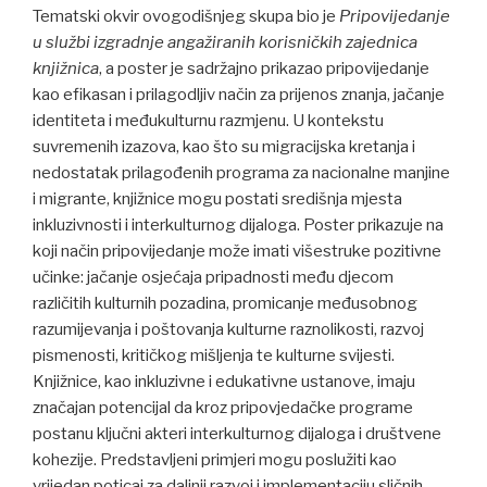
Tematski okvir ovogodišnjeg skupa bio je
Pripovijedanje
u službi izgradnje angažiranih korisničkih zajednica
knjižnica
, a poster je sadržajno prikazao pripovijedanje
kao efikasan i prilagodljiv način za prijenos znanja, jačanje
identiteta i međukulturnu razmjenu. U kontekstu
suvremenih izazova, kao što su migracijska kretanja i
nedostatak prilagođenih programa za nacionalne manjine
i migrante, knjižnice mogu postati središnja mjesta
inkluzivnosti i interkulturnog dijaloga. Poster prikazuje na
koji način pripovijedanje može imati višestruke pozitivne
učinke: jačanje osjećaja pripadnosti među djecom
različitih kulturnih pozadina, promicanje međusobnog
razumijevanja i poštovanja kulturne raznolikosti, razvoj
pismenosti, kritičkog mišljenja te kulturne svijesti.
Knjižnice, kao inkluzivne i edukativne ustanove, imaju
značajan potencijal da kroz pripovjedačke programe
postanu ključni akteri interkulturnog dijaloga i društvene
kohezije. Predstavljeni primjeri mogu poslužiti kao
vrijedan poticaj za daljnji razvoj i implementaciju sličnih