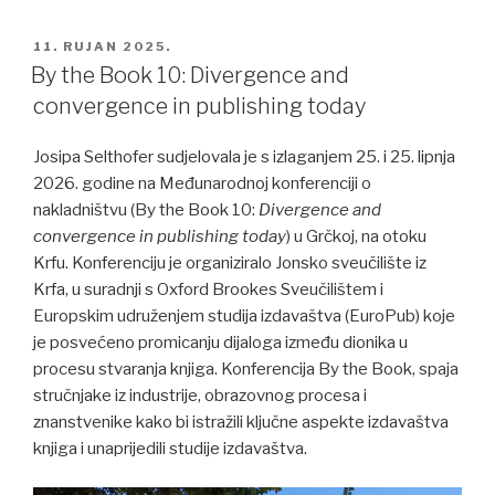
POSTED
11. RUJAN 2025.
ON
By the Book 10: Divergence and
convergence in publishing today
Josipa Selthofer sudjelovala je s izlaganjem 25. i 25. lipnja
2026. godine na Međunarodnoj konferenciji o
nakladništvu (By the Book 10:
Divergence and
convergence in publishing today
) u Grčkoj, na otoku
Krfu. Konferenciju je organiziralo Jonsko sveučilište iz
Krfa, u suradnji s Oxford Brookes Sveučilištem i
Europskim udruženjem studija izdavaštva (EuroPub) koje
je posvećeno promicanju dijaloga između dionika u
procesu stvaranja knjiga. Konferencija By the Book, spaja
stručnjake iz industrije, obrazovnog procesa i
znanstvenike kako bi istražili ključne aspekte izdavaštva
knjiga i unaprijedili studije izdavaštva.