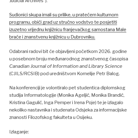
Judicial Archives“).
Sudionici skupa imali su prilike, u pratećem kulturnom
programu, obići grad uz stručno vodstvo te posjetiti
izuzetno vrijednu knjižnicu franjevačkog samostana Male
braće i znanstvenu knjižnicu u Dubrovniku.
Odabrani radovi bit će objavljeni početkom 2026. godine
u posebnom broju međunarodnog znanstvenog časopisa
Canadian Journal of Information and Library Science
(CJILS/RCSIB) pod uredništvom Kornelije Petr Balog.
Na konferenciji je volontiralo pet studentica diplomskog
studija Informatologije (Monika Ageljić, Monika Brandić,
Kristina Gagulić, Inga Pemper i Irena Poje) te je izlagalo
nekoliko nastavnika i studenata Odsjeka za informacijske
znanosti Filozofskog fakulteta u Osijeku.
Izlaganje: