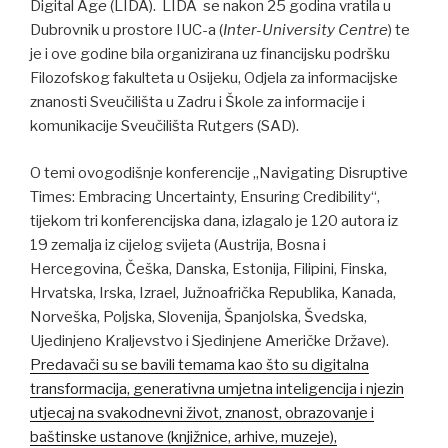
Digital Ag
e
(LIDA). LIDA se nakon 25 godina vratila u
Dubrovnik u prostore IUC-a (
Inter-University Centre
) te
je i ove godine bila organizirana uz financijsku podršku
Filozofskog fakulteta u Osijeku, Odjela za informacijske
znanosti Sveučilišta u Zadru i Škole za informacije i
komunikacije Sveučilišta Rutgers (SAD).
O temi ovogodišnje konferencije „Navigating Disruptive
Times: Embracing Uncertainty, Ensuring Credibility“,
tijekom tri konferencijska dana, izlagalo je 120 autora iz
19 zemalja iz cijelog svijeta (Austrija, Bosna i
Hercegovina, Češka, Danska, Estonija, Filipini, Finska,
Hrvatska, Irska, Izrael, Južnoafrička Republika, Kanada,
Norveška, Poljska, Slovenija, Španjolska, Švedska,
Ujedinjeno Kraljevstvo i Sjedinjene Američke Države).
Predavači su se bavili temama kao što su digitalna
transformacija, generativna umjetna inteligencija i njezin
utjecaj na svakodnevni život, znanost, obrazovanje i
baštinske ustanove (knjižnice, arhive, muzeje),