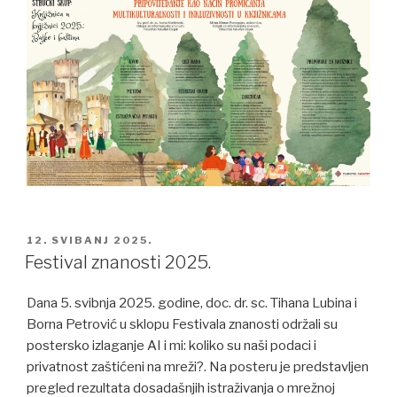
POSTED
12. SVIBANJ 2025.
ON
Festival znanosti 2025.
Dana 5. svibnja 2025. godine, doc. dr. sc. Tihana Lubina i
Borna Petrović u sklopu Festivala znanosti održali su
postersko izlaganje AI i mi: koliko su naši podaci i
privatnost zaštićeni na mreži?. Na posteru je predstavljen
pregled rezultata dosadašnjih istraživanja o mrežnoj