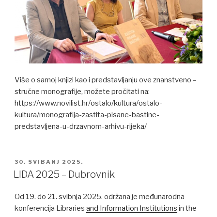
Više o samoj knjizi kao i predstavljanju ove znanstveno –
stručne monografije, možete pročitati na:
https://www.novilist.hr/ostalo/kultura/ostalo-
kultura/monografija-zastita-pisane-bastine-
predstavljena-u-drzavnom-arhivu-rijeka/
POSTED
30. SVIBANJ 2025.
ON
LIDA 2025 – Dubrovnik
Od 19. do 21. svibnja 2025. održana je međunarodna
konferencija Libraries
and Information Institutions
in the