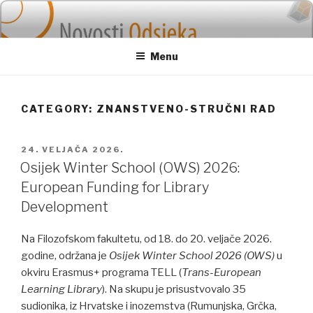
Skip
to
content
Menu
CATEGORY: ZNANSTVENO-STRUČNI RAD
POSTED
24. VELJAČA 2026.
ON
Osijek Winter School (OWS) 2026:
European Funding for Library
Development
Na Filozofskom fakultetu, od 18. do 20. veljače 2026.
godine, održana je
Osijek Winter School 2026 (OWS)
u
okviru Erasmus+ programa TELL (
Trans-European
Learning Library
). Na skupu je prisustvovalo 35
sudionika, iz Hrvatske i inozemstva (Rumunjska, Grčka,