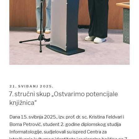
POSTED
21. SVIBANJ 2025.
ON
7. stručni skup „Ostvarimo potencijale
knjižnica“
Dana 15. svibnja 2025., izv. prof. dr. sc. Kristina Feldvari i
Borna Petrović, student 2. godine diplomskog studija
Informatologije, sudjelovali su ispred Centra za