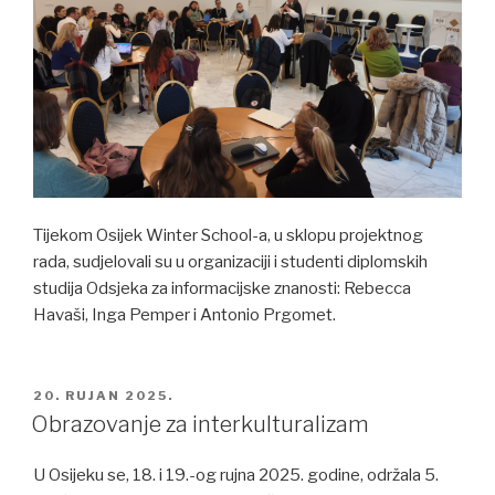
Tijekom Osijek Winter School-a, u sklopu projektnog
rada, sudjelovali su u organizaciji i studenti diplomskih
studija Odsjeka za informacijske znanosti: Rebecca
Havaši, Inga Pemper i Antonio Prgomet.
POSTED
20. RUJAN 2025.
ON
Obrazovanje za interkulturalizam
U Osijeku se, 18. i 19.-og rujna 2025. godine, održala 5.