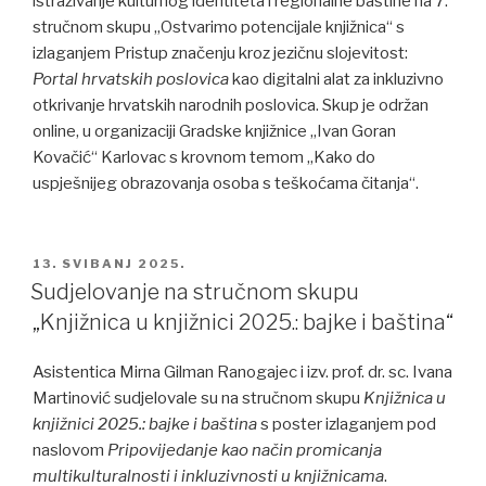
istraživanje kulturnog identiteta i regionalne baštine na 7.
stručnom skupu „Ostvarimo potencijale knjižnica“ s
izlaganjem Pristup značenju kroz jezičnu slojevitost:
Portal hrvatskih poslovica
kao digitalni alat za inkluzivno
otkrivanje hrvatskih narodnih poslovica. Skup je održan
online, u organizaciji Gradske knjižnice „Ivan Goran
Kovačić“ Karlovac s krovnom temom „Kako do
uspješnijeg obrazovanja osoba s teškoćama čitanja“.
POSTED
13. SVIBANJ 2025.
ON
Sudjelovanje na stručnom skupu
„Knjižnica u knjižnici 2025.: bajke i baština“
Asistentica Mirna Gilman Ranogajec i izv. prof. dr. sc. Ivana
Martinović sudjelovale su na stručnom skupu
Knjižnica u
knjižnici 2025.: bajke i baština
s poster izlaganjem pod
naslovom
Pripovijedanje kao način promicanja
multikulturalnosti i inkluzivnosti u knjižnicama
.