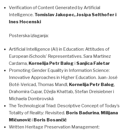
Verification of Content Generated by Artificial
Intelligence.
Tomislav Jakopec, Josipa Selthofer i
Ines Hocenski
Posterska izlaganja:
Artificial Intelligence (AI) in Education: Attitudes of
European iSchools’ Representatives. Sara Martinez
Cardama,
Kornelija Petr Balog
i
Sanjica Faletar
Promoting Gender Equality in Information Science:
Innovative Approaches in Higher Education. Juan-José
Boté-Vericad, Thomas Mandl,
Kornelija Petr Balog
,
Drahomira Cupar, Džejla Khattab, Stefan Dreisiebner i
Michaela Dombrovská
The Technological Triad: Descriptive Concept of Today’s
Totality of Reality: Revisited.
Boris Badurina
,
Milijana
Mićunović
i
Boris Bosančić
Written Heritage Preservation Management: