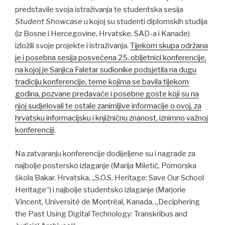
predstavile svoja istraživanja te studentska sesija
Student Showcase
u kojoj su studenti diplomskih studija
(iz Bosne i Hercegovine, Hrvatske, SAD-a i Kanade)
izložili svoje projekte i istraživanja.
Tijekom skupa održana
je i posebna sesija posvećena 25. obljetnici konferencije,
na kojoj je Sanjica Faletar sudionike podsjetila na dugu
tradiciju konferencije, teme kojima se bavila tijekom
godina, pozvane predavače i posebne goste koji su na
njoj sudjelovali te ostale zanimljive informacije o ovoj, za
hrvatsku informacijsku i knjižničnu znanost, iznimno važnoj
konferenciji
.
Na zatvaranju konferencije dodijeljene su i nagrade za
najbolje postersko izlaganje (Marija Miletić, Pomorska
škola Bakar, Hrvatska, „S.O.S. Heritage: Save Our School
Heritage“) i najbolje studentsko izlaganje (Marjorie
Vincent, Université de Montréal, Kanada, „Deciphering
the Past Using Digital Technology: Transkribus and