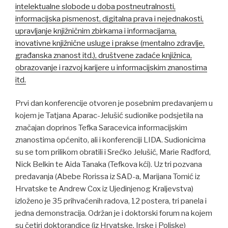
intelektualne slobode u doba postneutralnosti,
informacijska pismenost, digitalna prava i nejednakosti,
upravljanje knjižničnim zbirkama i informacijama,
inovativne knjižnične usluge i prakse (mentalno zdravlje,
građanska znanost itd.), društvene zadaće knjižnica,
obrazovanje i razvoj karijere u informacijskim znanostima
itd.
Prvi dan konferencije otvoren je posebnim predavanjem u
kojem je Tatjana Aparac-Jelušić sudionike podsjetila na
značajan doprinos Tefka Saracevica informacijskim
znanostima općenito, ali i konferenciji LIDA. Sudionicima
su se tom prilikom obratili i Srećko Jelušić, Marie Radford,
Nick Belkin te Aida Tanaka (Tefkova kći). Uz tri pozvana
predavanja (Abebe Rorissa iz SAD-a, Marijana Tomić iz
Hrvatske te Andrew Cox iz Ujedinjenog Kraljevstva)
izloženo je 35 prihvaćenih radova, 12 postera, tri panela i
jedna demonstracija. Održan je i doktorski forum na kojem
su četiri doktorandice (iz Hrvatske, Irske i Poljske)