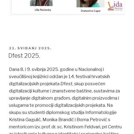
POSTED
21. SVIBANJ 2025.
ON
Dfest 2025.
Dana 8. i 9. svibnja 2025. godine u Nacionalnoj i
sveučilišnoj knjižnici održan je 14. festival hrvatskih
digitalizacijskih projekata
Dfest
, skup posvećen
digitalizaciji kulturne i znanstvene baštine, sustavima za
upravljanje digitalnom građom, digitalnim proizvodima i
uslugama te promociji digitalizacijskih projekata. Na
skupu su studenti diplomskog studija Informatologije
Kristina Gagulić, Monika Brandić i Borna Petrović s
mentoricom izv. prof. dr. sc. Kristinom Feldvari, pri Centru