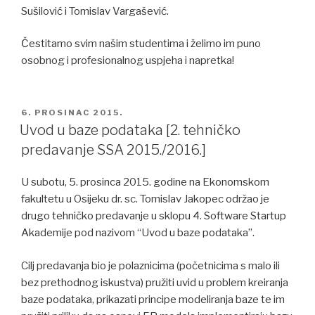
Sušilović i Tomislav Vargašević.
Čestitamo svim našim studentima i želimo im puno
osobnog i profesionalnog uspjeha i napretka!
POSTED
6. PROSINAC 2015.
ON
Uvod u baze podataka [2. tehničko
predavanje SSA 2015./2016.]
U subotu, 5. prosinca 2015. godine na Ekonomskom
fakultetu u Osijeku dr. sc. Tomislav Jakopec održao je
drugo tehničko predavanje u sklopu 4. Software Startup
Akademije pod nazivom “Uvod u baze podataka”.
Cilj predavanja bio je polaznicima (početnicima s malo ili
bez prethodnog iskustva) pružiti uvid u problem kreiranja
baze podataka, prikazati principe modeliranja baze te im