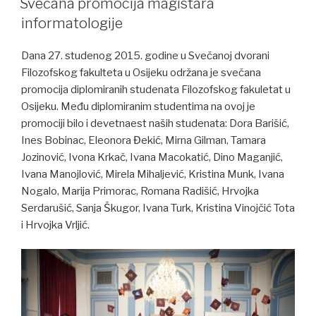
Svečana promocija magistara
informatologije
Dana 27. studenog 2015. godine u Svečanoj dvorani
Filozofskog fakulteta u Osijeku održana je svečana
promocija diplomiranih studenata Filozofskog fakuletat u
Osijeku. Među diplomiranim studentima na ovoj je
promociji bilo i devetnaest naših studenata: Dora Barišić,
Ines Bobinac, Eleonora Đekić, Mirna Gilman, Tamara
Jozinović, Ivona Krkač, Ivana Macokatić, Dino Maganjić,
Ivana Manojlović, Mirela Mihaljević, Kristina Munk, Ivana
Nogalo, Marija Primorac, Romana Radišić, Hrvojka
Serdarušić, Sanja Škugor, Ivana Turk, Kristina Vinojčić Tota
i Hrvojka Vrljić.