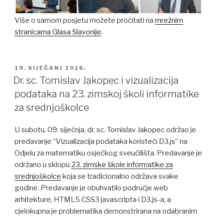
Više o samom posjetu možete pročitati na
mrežnim
stranicama Glasa Slavonije
.
POSTED
19. SIJEČANJ 2016.
ON
Dr. sc. Tomislav Jakopec i vizualizacija
podataka na 23. zimskoj školi informatike
za srednjoškolce
U subotu, 09. siječnja, dr. sc. Tomislav Jakopec održao je
predavanje “Vizualizacija podataka koristeći D3.js” na
Odjelu za matematiku osječkog sveučilišta. Predavanje je
održano u sklopu
23. zimske škole informatike za
srednjoškolce
koja se tradicionalno održava svake
godine. Predavanje je obuhvatilo područje web
arhitekture, HTML5 CSS3 javascripta i D3.js-a, a
cjelokupna je problematika demonstrirana na odabranim