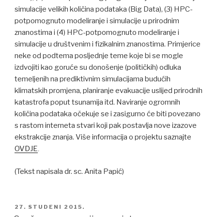
simulacije velikih količina podataka (Big Data), (3) HPC-
potpomognuto modeliranje i simulacije u prirodnim
znanostima i (4) HPC-potpomognuto modeliranje i
simulacije u društvenim i fizikalnim znanostima. Primjerice
neke od podtema posljednje teme koje bi se mogle
izdvojiti kao goruće su donošenje (političkih) odluka
temeljenih na prediktivnim simulacijama budućih
klimatskih promjena, planiranje evakuacije uslijed prirodnih
katastrofa poput tsunamija itd. Naviranje ogromnih
količina podataka očekuje se i zasigurno će biti povezano
s rastom interneta stvari koji pak postavlja nove izazove
ekstrakcije znanja. Više informacija o projektu saznajte
OVDJE
.
(Tekst napisala dr. sc. Anita Papić)
POSTED
27. STUDENI 2015.
ON