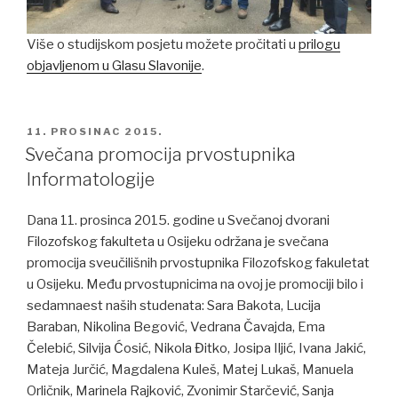
Više o studijskom posjetu možete pročitati u
prilogu
objavljenom u Glasu Slavonije
.
POSTED
11. PROSINAC 2015.
ON
Svečana promocija prvostupnika
Informatologije
Dana 11. prosinca 2015. godine u Svečanoj dvorani
Filozofskog fakulteta u Osijeku održana je svečana
promocija sveučilišnih prvostupnika Filozofskog fakuletat
u Osijeku. Među prvostupnicima na ovoj je promociji bilo i
sedamnaest naših studenata: Sara Bakota, Lucija
Baraban, Nikolina Begović, Vedrana Čavajda, Ema
Čelebić, Silvija Ćosić, Nikola Đitko, Josipa Iljić, Ivana Jakić,
Mateja Jurčić, Magdalena Kuleš, Matej Lukaš, Manuela
Orličnik, Marinela Rajković, Zvonimir Starčević, Sanja