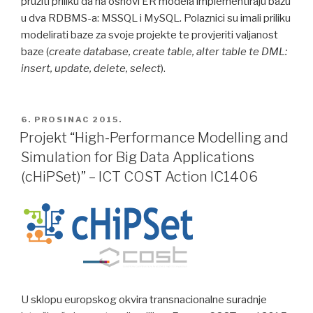
pružiti priliku da na osnovi ER modela implementiraju bazu
u dva RDBMS-a: MSSQL i MySQL. Polaznici su imali priliku
modelirati baze za svoje projekte te provjeriti valjanost
baze (
create database, create table, alter table te DML:
insert, update, delete, select
).
POSTED
6. PROSINAC 2015.
ON
Projekt “High-Performance Modelling and
Simulation for Big Data Applications
(cHiPSet)” – ICT COST Action IC1406
U sklopu europskog okvira transnacionalne suradnje