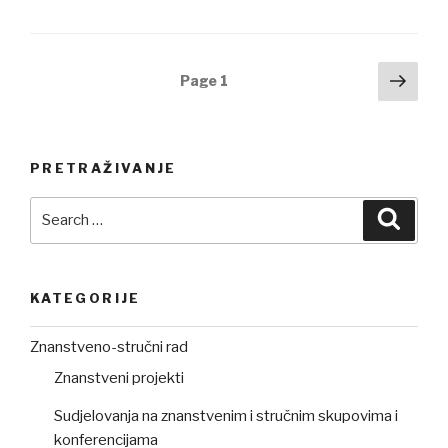
Posts
Next
Page
1
pag
navigation
PRETRAŽIVANJE
Search
Searc
for:
KATEGORIJE
Znanstveno-stručni rad
Znanstveni projekti
Sudjelovanja na znanstvenim i stručnim skupovima i
konferencijama