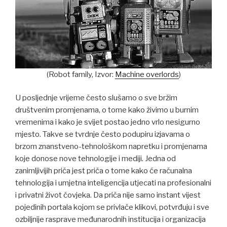
(Robot family, Izvor:
Machine overlords
)
U posljednje vrijeme često slušamo o sve bržim
društvenim promjenama, o tome kako živimo u burnim
vremenima i kako je svijet postao jedno vrlo nesigurno
mjesto. Takve se tvrdnje često podupiru izjavama o
brzom znanstveno-tehnološkom napretku i promjenama
koje donose nove tehnologije i mediji. Jedna od
zanimljivijih priča jest priča o tome kako će računalna
tehnologija i umjetna inteligencija utjecati na profesionalni
i privatni život čovjeka. Da priča nije samo instant vijest
pojedinih portala kojom se privlače klikovi, potvrđuju i sve
ozbiljnije rasprave međunarodnih institucija i organizacija