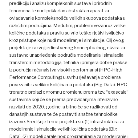
predikciju i analizu kompleksnih sustava i prirodnih
fenomena te nudi prikladan abstraktan aparat za
ovladavanje kompleksnošću velikih skupova podataka u
različitim područjima. Međutim, problemi vezani uz velike
količine podataka u pravilu su vrlo teško rješivi isključivo
kroz pristupe koje nudi modeliranje i simulacije. Cilj ovog
projekta je razvoj jedinstvenog konceptualnog okvira za
sustavno unaprjeđenje područja modeliranja i simulacija
transferom metodologija, tehnika i primjera dobre prakse
iz područja računalstva visokih performansi (HPC-High
Performance Computing) u svrhu rješavanja problema
povezanih s velikim količinama podataka (Big Data). HPC
trenutno prolazi ogromnu promjenu prema tzv. “exascale”
sustavima koji će se prema predviđanjima intenzivno
razvijati do 2020. godine, a bitno će se razlikovati od
današnjih sustava te će postaviti snažne tehnološke
izazove. Središnje teme projekta su: (1) infrastruktura za
modeliranje i simulacije velikih količina podataka (Big
Data), (2) modeli paralelnog programiranja za modeliranje i