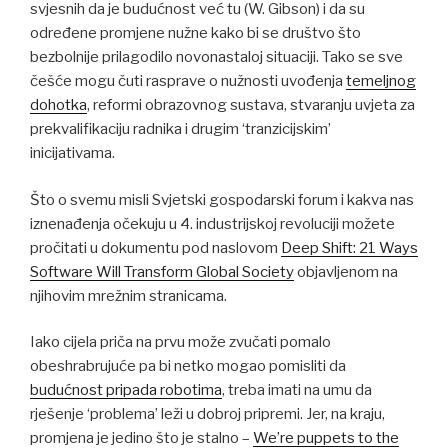
svjesnih da je budućnost već tu (W. Gibson) i da su
određene promjene nužne kako bi se društvo što
bezbolnije prilagodilo novonastaloj situaciji. Tako se sve
češće mogu čuti rasprave o nužnosti uvođenja
temeljnog
dohotka
, reformi obrazovnog sustava, stvaranju uvjeta za
prekvalifikaciju radnika i drugim ‘tranzicijskim’
inicijativama.
Što o svemu misli Svjetski gospodarski forum i kakva nas
iznenađenja očekuju u 4. industrijskoj revoluciji možete
pročitati u dokumentu pod naslovom
Deep Shift: 21 Ways
Software Will Transform Global Society
objavljenom na
njihovim mrežnim stranicama.
Iako cijela priča na prvu može zvučati pomalo
obeshrabrujuće pa bi netko mogao pomisliti da
budućnost pripada robotima
, treba imati na umu da
rješenje ‘problema’ leži u dobroj pripremi. Jer, na kraju,
promjena je jedino što je stalno –
We’re puppets to the