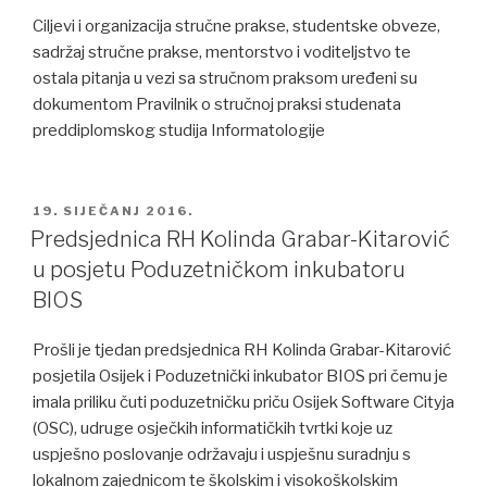
Ciljevi i organizacija stručne prakse, studentske obveze,
sadržaj stručne prakse, mentorstvo i voditeljstvo te
ostala pitanja u vezi sa stručnom praksom uređeni su
dokumentom Pravilnik o stručnoj praksi studenata
preddiplomskog studija Informatologije
POSTED
19. SIJEČANJ 2016.
ON
Predsjednica RH Kolinda Grabar-Kitarović
u posjetu Poduzetničkom inkubatoru
BIOS
Prošli je tjedan predsjednica RH Kolinda Grabar-Kitarović
posjetila Osijek i Poduzetnički inkubator BIOS pri čemu je
imala priliku čuti poduzetničku priču Osijek Software Cityja
(OSC), udruge osječkih informatičkih tvrtki koje uz
uspješno poslovanje održavaju i uspješnu suradnju s
lokalnom zajednicom te školskim i visokoškolskim