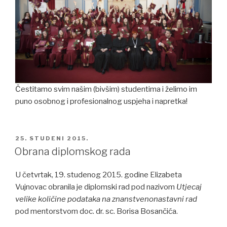
Čestitamo svim našim (bivšim) studentima i želimo im
puno osobnog i profesionalnog uspjeha i napretka!
POSTED
25. STUDENI 2015.
ON
Obrana diplomskog rada
U četvrtak, 19. studenog 2015. godine Elizabeta
Vujnovac obranila je diplomski rad pod nazivom
Utjecaj
velike količine podataka na znanstvenonastavni rad
pod mentorstvom doc. dr. sc. Borisa Bosančića.