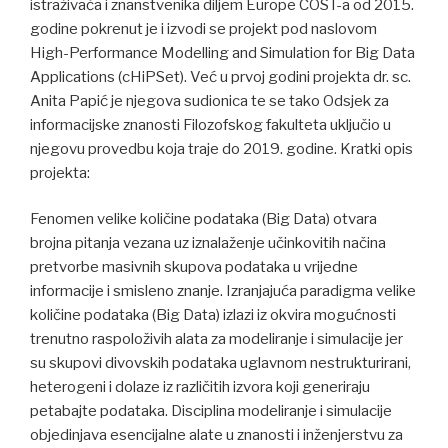
istraživača i znanstvenika diljem Europe COST-a od 2015.
godine pokrenut je i izvodi se projekt pod naslovom
High-Performance Modelling and Simulation for Big Data
Applications (cHiPSet). Već u prvoj godini projekta dr. sc.
Anita Papić je njegova sudionica te se tako Odsjek za
informacijske znanosti Filozofskog fakulteta uključio u
njegovu provedbu koja traje do 2019. godine. Kratki opis
projekta:
Fenomen velike količine podataka (Big Data) otvara
brojna pitanja vezana uz iznalaženje učinkovitih načina
pretvorbe masivnih skupova podataka u vrijedne
informacije i smisleno znanje. Izranjajuća paradigma velike
količine podataka (Big Data) izlazi iz okvira mogućnosti
trenutno raspoloživih alata za modeliranje i simulacije jer
su skupovi divovskih podataka uglavnom nestrukturirani,
heterogeni i dolaze iz različitih izvora koji generiraju
petabajte podataka. Disciplina modeliranje i simulacije
objedinjava esencijalne alate u znanosti i inženjerstvu za