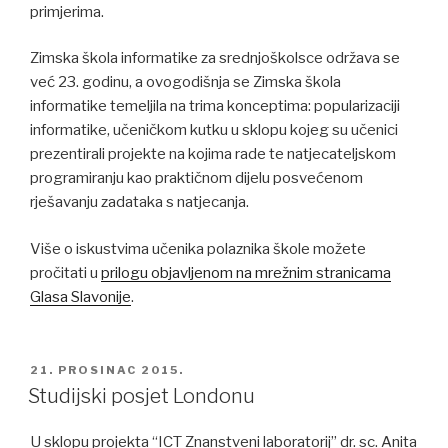
primjerima.
Zimska škola informatike za srednjoškolsce održava se
već 23. godinu, a ovogodišnja se Zimska škola
informatike temeljila na trima konceptima: popularizaciji
informatike, učeničkom kutku u sklopu kojeg su učenici
prezentirali projekte na kojima rade te natjecateljskom
programiranju kao praktičnom dijelu posvećenom
rješavanju zadataka s natjecanja.
Više o iskustvima učenika polaznika škole možete
pročitati u
prilogu objavljenom na mrežnim stranicama
Glasa Slavonije
.
POSTED
21. PROSINAC 2015.
ON
Studijski posjet Londonu
U sklopu projekta “ICT Znanstveni laboratorij” dr. sc. Anita