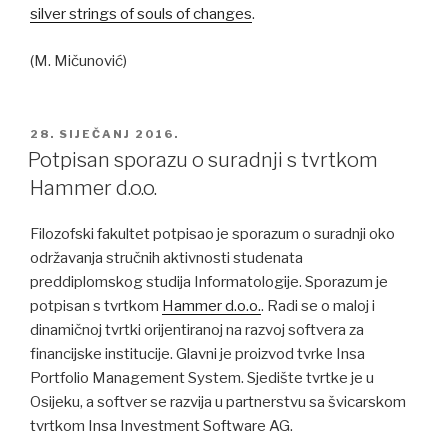
silver strings of souls of changes
.
(M. Mičunović)
POSTED
28. SIJEČANJ 2016.
ON
Potpisan sporazu o suradnji s tvrtkom
Hammer d.o.o.
Filozofski fakultet potpisao je sporazum o suradnji oko
održavanja stručnih aktivnosti studenata
preddiplomskog studija Informatologije. Sporazum je
potpisan s tvrtkom
Hammer d.o.o.
. Radi se o maloj i
dinamičnoj tvrtki orijentiranoj na razvoj softvera za
financijske institucije. Glavni je proizvod tvrke Insa
Portfolio Management System. Sjedište tvrtke je u
Osijeku, a softver se razvija u partnerstvu sa švicarskom
tvrtkom Insa Investment Software AG.