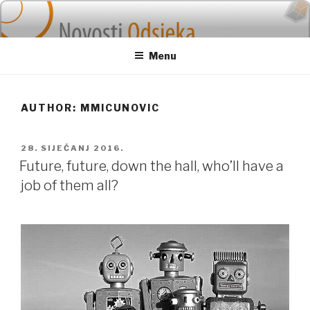
Skip
to
content
Menu
AUTHOR:
MMICUNOVIC
POSTED
28. SIJEČANJ 2016.
ON
Future, future, down the hall, who’ll have a
job of them all?