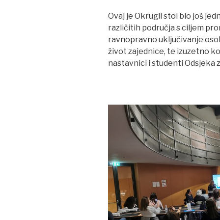
Ovaj je Okrugli stol bio još je
različitih područja s ciljem p
ravnopravno uključivanje osob
život zajednice, te izuzetno ko
nastavnici i studenti Odsjeka 