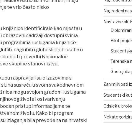
, neadekvatno su informirani, imaju
ja te vrlo često nisko
Nagrađeni nas
Nastavne akti
knjižnice identificirale kao mjesta u
Diplomirani
 i obrazovni sadržaji dostupni svima.
Pilot projek
im programima i uslugama knjižnice
luhih, nagluhih i gluhoslijepih osoba u
Studentsk
 pridonijeti provedbi Nacionalne
Terenska 
a sve skupine stanovništva.
Gostujuća 
kupu raspravljali su o izazovima s
Zanimljivosti i
m sluha susreću u svom svakodnevnom
njižnice mogu svojom građom i uslugama
Studentski ku
 njihovog života i ostvarivanju
lobodan pristup informacijama te
Odsjek u broj
uštvenom životu. Kako bi program
Nekategorizir
su izlaganja bila prevođena na hrvatski