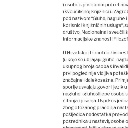
i osobe s posebnim potrebama 
i sveučilišnoj knjižnici u Zagr
pod nazivom “Gluhe, nagluhe i
korisnici knjižničnih usluga“, 
društvo, Nacionalna i sveučili
informacijske znanosti Filozo
U Hrvatskoj trenutno živi neš
(u koje se ubrajaju gluhe, nagl
ukupnog broja osoba s invalid
prvi pogled nije vidljiva pote
značajne i dalekosežne. Primj
sporije usvajaju govor i jezik 
nagluhe i gluhoslijepe osobe s
čitanja i pisanja. Usprkos jed
zbog otežanog praćenja nasta
posljedica nedostatka prevodi
posrednika u nastavi), osobe 