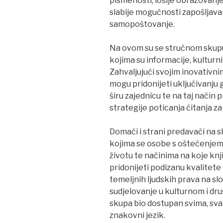
pismenosti, lošije obrazovanje
slabije mogućnosti zapošljavan
samopoštovanje.
Na ovom su se stručnom skupu 
kojima su informacije, kulturni
Zahvaljujući svojim inovativn
mogu pridonijeti uključivanju g
širu zajednicu te na taj način
strategije poticanja čitanja z
Domaći i strani predavači na s
kojima se osobe s oštećenje
životu te načinima na koje k
pridonijeti podizanu kvalitete
temeljnih ljudskih prava na s
sudjelovanje u kulturnom i dr
skupa bio dostupan svima, sva 
znakovni jezik.