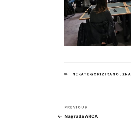
CATEGORIES
NEKATEGORIZIRANO
,
ZNA
Post
PREVIOUS
Previous
navigation
Post
Nagrada ARCA