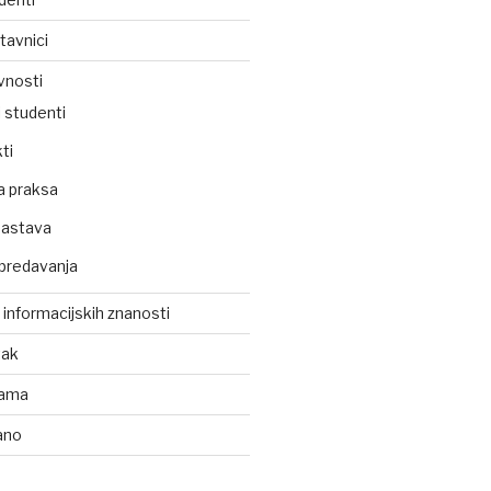
tavnici
vnosti
 studenti
ti
a praksa
nastava
predavanja
z informacijskih znanosti
tak
kama
ano