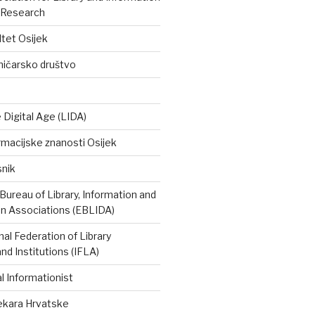
 Research
ltet Osijek
ničarsko društvo
e Digital Age (LIDA)
rmacijske znanosti Osijek
snik
ureau of Library, Information and
 Associations (EBLIDA)
nal Federation of Library
nd Institutions (IFLA)
 Informationist
tekara Hrvatske