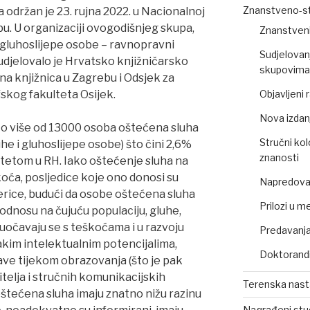
Znanstveno-st
održan je 23. rujna 2022. u Nacionalnoj
ebu. U organizaciji ovogodišnjeg skupa,
Znanstveni
 gluhoslijepe osobe – ravnopravni
Sudjelovan
sudjelovalo je Hrvatsko knjižničarsko
skupovima 
šna knjižnica u Zagrebu i Odsjek za
fskog fakulteta Osijek.
Objavljeni
Nova izdan
to više od 13000 osoba oštećena sluha
Stručni kol
uhe i gluhoslijepe osobe) što čini 2,6%
znanosti
itetom u RH. Iako oštećenje sluha na
škoća, posljedice koje ono donosi su
Napredovan
erice, budući da osobe oštećena sluha
Prilozi u m
u odnosu na čujuću populaciju, gluhe,
uočavaju se s teškoćama i u razvoju
Predavanja,
nakim intelektualnim potencijalima,
Doktorandi
ve tijekom obrazovanja (što je pak
telja i stručnih komunikacijskih
Terenska nas
oštećena sluha imaju znatno nižu razinu
Nagrađeni stu