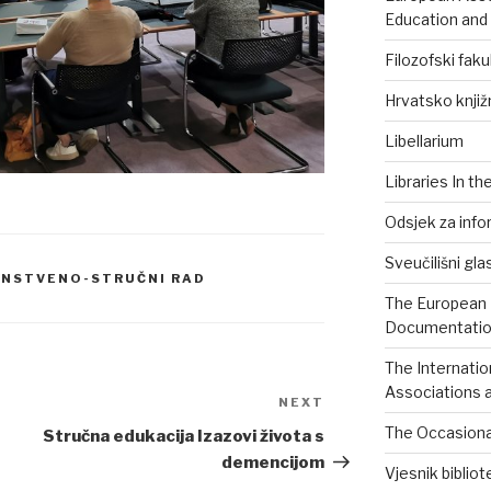
Education and
Filozofski faku
Hrvatsko knjiž
Libellarium
Libraries In th
Odsjek za info
Sveučilišni gla
NSTVENO-STRUČNI RAD
The European B
Documentation
The Internatio
Associations a
NEXT
Next
Post
The Occasional
Stručna edukacija Izazovi života s
demencijom
Vjesnik biblio