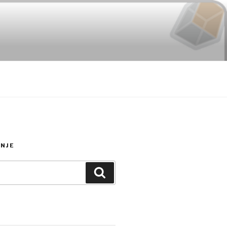
NJE
Search