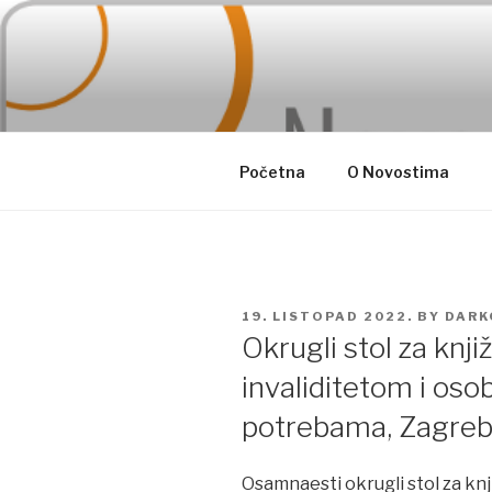
Skip
to
content
Početna
O Novostima
POSTED
19. LISTOPAD 2022.
BY
DARK
ON
Okrugli stol za knj
invaliditetom i os
potrebama, Zagreb,
Osamnaesti okrugli stol za knj