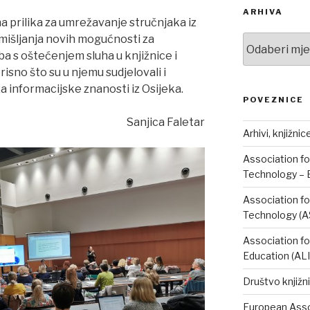
ARHIVA
dna prilika za umrežavanje stručnjaka iz
romišljanja novih mogućnosti za
Arhiva
a s oštećenjem sluha u knjižnice i
risno što su u njemu sudjelovali i
za informacijske znanosti iz Osijeka.
POVEZNICE
Sanjica Faletar
Arhivi, knjižnic
Association fo
Technology – 
Association fo
Technology (A
Association fo
Education (AL
Društvo knjižni
European Assoc