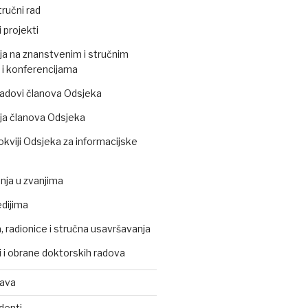
ručni rad
 projekti
ja na znanstvenim i stručnim
i konferencijama
 radovi članova Odsjeka
ja članova Odsjeka
okviji Odsjeka za informacijske
ja u zvanjima
edijima
 radionice i stručna usavršavanja
 i obrane doktorskih radova
tava
denti