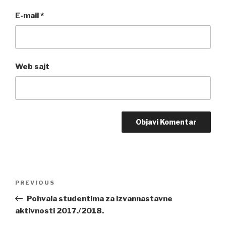
E-mail
*
Web sajt
Post
PREVIOUS
Previous
navigation
Post
Pohvala studentima za izvannastavne
aktivnosti 2017./2018.