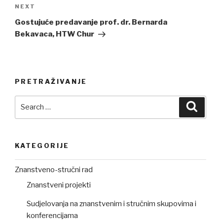
NEXT
Next
Post
Gostujuće predavanje prof. dr. Bernarda
Bekavaca, HTW Chur
PRETRAŽIVANJE
Search
Searc
for:
KATEGORIJE
Znanstveno-stručni rad
Znanstveni projekti
Sudjelovanja na znanstvenim i stručnim skupovima i
konferencijama