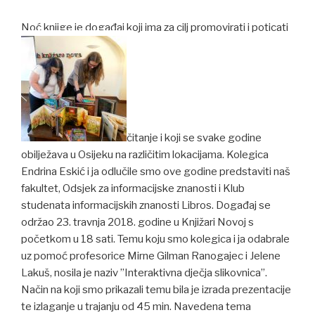
Noć knjige je događaj koji ima za cilj promovirati i poticati
čitanje i koji se svake godine
obilježava u Osijeku na različitim lokacijama. Kolegica
Endrina Eskić i ja odlučile smo ove godine predstaviti naš
fakultet, Odsjek za informacijske znanosti i Klub
studenata informacijskih znanosti Libros. Događaj se
održao 23. travnja 2018. godine u Knjižari Novoj s
početkom u 18 sati. Temu koju smo kolegica i ja odabrale
uz pomoć profesorice Mirne Gilman Ranogajec i Jelene
Lakuš, nosila je naziv ”Interaktivna dječja slikovnica”.
Način na koji smo prikazali temu bila je izrada prezentacije
te izlaganje u trajanju od 45 min. Navedena tema