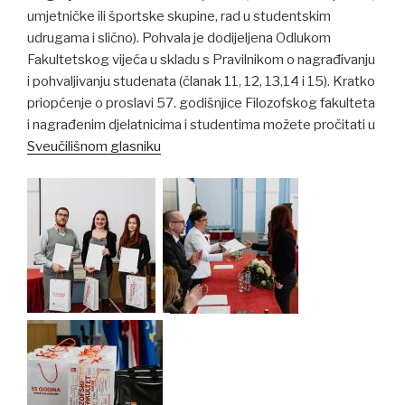
umjetničke ili športske skupine, rad u studentskim
udrugama i slično). Pohvala je dodijeljena Odlukom
Fakultetskog vijeća u skladu s Pravilnikom o nagrađivanju
i pohvaljivanju studenata (članak 11, 12, 13,14 i 15). Kratko
priopćenje o proslavi 57. godišnjice Filozofskog fakulteta
i nagrađenim djelatnicima i studentima možete pročitati u
Sveučilišnom glasniku