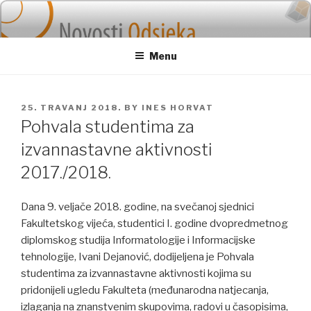
Skip
to
content
Menu
POSTED
25. TRAVANJ 2018.
BY
INES HORVAT
ON
Pohvala studentima za
izvannastavne aktivnosti
2017./2018.
Dana 9. veljače 2018. godine, na svečanoj sjednici
Fakultetskog vijeća, studentici I. godine dvopredmetnog
diplomskog studija Informatologije i Informacijske
tehnologije, Ivani Dejanović, dodijeljena je Pohvala
studentima za izvannastavne aktivnosti kojima su
pridonijeli ugledu Fakulteta (međunarodna natjecanja,
izlaganja na znanstvenim skupovima, radovi u časopisima,