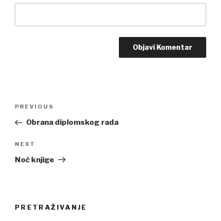
Post
PREVIOUS
Previous
navigation
Post
Obrana diplomskog rada
NEXT
Next
Post
Noć knjige
PRETRAŽIVANJE