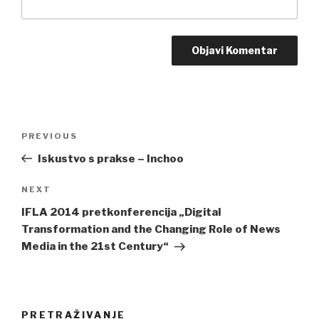
Post
PREVIOUS
Previous
navigation
Post
Iskustvo s prakse – Inchoo
NEXT
Next
Post
IFLA 2014 pretkonferencija „Digital
Transformation and the Changing Role of News
Media in the 21st Century“
PRETRAŽIVANJE