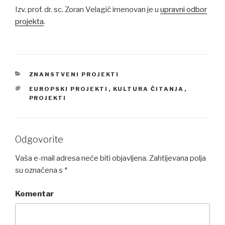
Izv. prof. dr. sc. Zoran Velagić imenovan je u
upravni odbor
projekta
.
CATEGORIES
ZNANSTVENI PROJEKTI
TAGS
EUROPSKI PROJEKTI
,
KULTURA ČITANJA
,
PROJEKTI
Odgovorite
Vaša e-mail adresa neće biti objavljena.
Zahtijevana polja
su označena s
*
Komentar