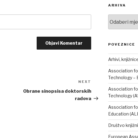
ARHIVA
Arhiva
POVEZNICE
Arhivi, knjižnic
Association fo
Technology – 
NEXT
Next
Association fo
Post
Obrane sinopsisa doktorskih
Technology (A
radova
Association fo
Education (AL
Društvo knjižni
European Assoc