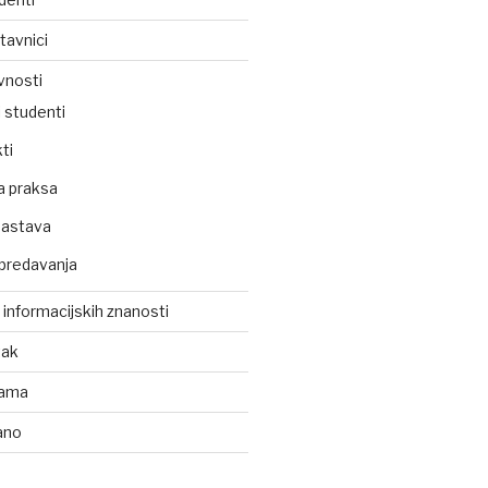
tavnici
vnosti
 studenti
ti
a praksa
nastava
predavanja
z informacijskih znanosti
tak
kama
ano