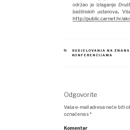
održao je izlaganje
Društ
baštinskih ustanova
.
Viš
http://public.carnet.hr/ak
CATEGORIES
SUDJELOVANJA NA ZNANS
KONFERENCIJAMA
Odgovorite
Vaša e-mail adresa neće biti o
označena s
*
Komentar