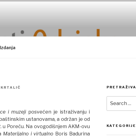
Izdanja
PRETRAŽIVA
 KRTALIĆ
Search
for:
ice i muzeji
posvećen je istraživanju i
baštinskim ustanovama, a održan je od
2. u Poreču. Na ovogodišnjem AKM-ovu
KATEGORIJE
la
Materijalno i virtualno
Boris Badurina