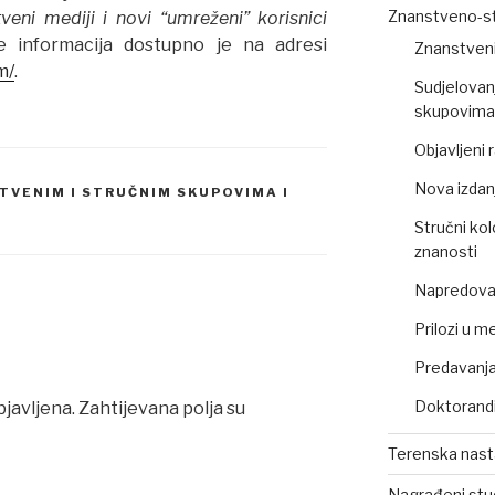
Znanstveno-st
veni mediji i novi “umreženi” korisnici
e informacija dostupno je na adresi
Znanstveni
m/
.
Sudjelovan
skupovima 
Objavljeni
Nova izdan
TVENIM I STRUČNIM SKUPOVIMA I
Stručni kol
znanosti
Napredovan
Prilozi u m
Predavanja,
Doktorandi
bjavljena.
Zahtijevana polja su
Terenska nas
Nagrađeni stu