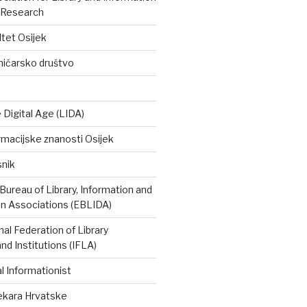
 Research
ltet Osijek
ničarsko društvo
e Digital Age (LIDA)
rmacijske znanosti Osijek
snik
ureau of Library, Information and
 Associations (EBLIDA)
nal Federation of Library
nd Institutions (IFLA)
 Informationist
tekara Hrvatske