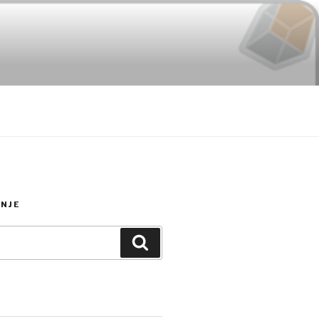
NJE
Search