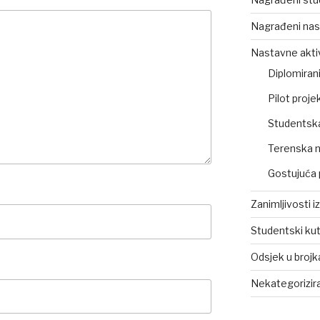
Nagrađeni nas
Nastavne akti
Diplomirani
Pilot projek
Studentsk
Terenska 
Gostujuća 
Zanimljivosti i
Studentski ku
Odsjek u broj
Nekategorizir