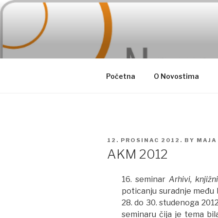
Skip
to
content
Početna
O Novostima
POSTED
12. PROSINAC 2012.
BY
MAJA
ON
AKM 2012
16. seminar
Arhivi, knjižn
poticanju suradnje među 
28. do 30. studenoga 201
seminaru čija je tema bi