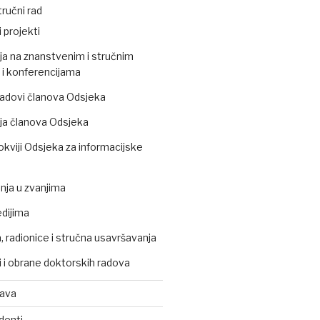
ručni rad
 projekti
ja na znanstvenim i stručnim
i konferencijama
 radovi članova Odsjeka
ja članova Odsjeka
okviji Odsjeka za informacijske
ja u zvanjima
edijima
 radionice i stručna usavršavanja
 i obrane doktorskih radova
tava
denti