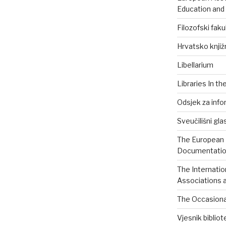
Education and
Filozofski faku
Hrvatsko knjiž
Libellarium
Libraries In th
Odsjek za info
Sveučilišni gla
The European B
Documentation
The Internatio
Associations a
The Occasional
Vjesnik biblio