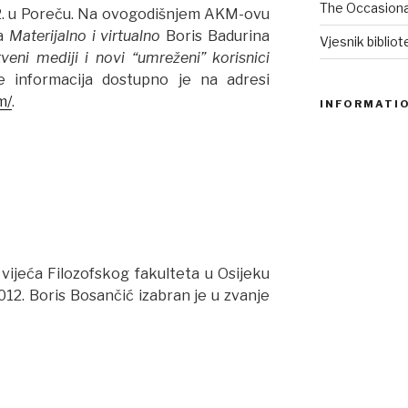
The Occasional
2. u Poreču. Na ovogodišnjem AKM-ovu
la
Materijalno i virtualno
Boris Badurina
Vjesnik biblio
veni mediji i novi “umreženi” korisnici
e informacija dostupno je na adresi
m/
.
INFORMATI
vijeća Filozofskog fakulteta u Osijeku
12. Boris Bosančić izabran je u zvanje