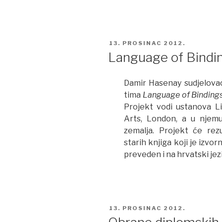
iz
informac
znanost
–
POSTED
13. PROSINAC 2012.
Kako
ON
Language of Bindi
nastaje
jedna
Damir Hasenay sudjelova
teorija”
tima
Language of Binding
Projekt vodi ustanova Li
Arts, London, a u njemu 
zemalja. Projekt će rez
starih knjiga koji je izvo
preveden i na hrvatski jez
POSTED
13. PROSINAC 2012.
ON