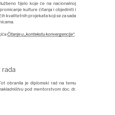
užbeno tijelo koje će na nacionalnoj
promicanje kulture čitanja i objediniti i
ćih kvalitetnih projekata koji se za sada
nicama.
gića
Čitanje u „kontekstu konvergencije“
.
 rada
Tot obranila je diplomski rad na temu
nakladništvu
pod mentorstvom doc. dr.