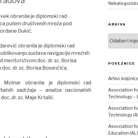
 radova
Nekategorizir
Cvek obranila je diplomski rad
ica putem društvenih mreža
pod
ARHIVA
Gordane Dukić.
Arhiva
darević obranila je diplomski rad
 oblikovanju sustava navigacije mrežnih
d mentorstvom
doc. dr. sc. Borisa
POVEZNICE
oc. dr. sc. Borisa Bosančića.
Arhivi, knjižnic
 Molnar obranila je diplomski rad
Association fo
italnih sadržaja – analiza nacionalnih
Technology – 
c. dr. sc. Maje Krtalić.
Association fo
Technology (A
Association fo
Education (AL