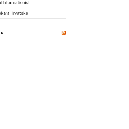
 Informationist
tekara Hrvatske
ON