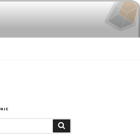
NJE
Search