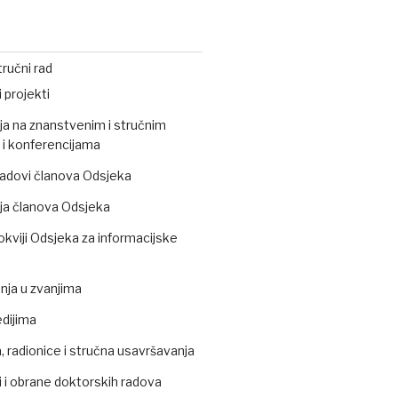
ručni rad
 projekti
ja na znanstvenim i stručnim
i konferencijama
 radovi članova Odsjeka
ja članova Odsjeka
okviji Odsjeka za informacijske
ja u zvanjima
edijima
 radionice i stručna usavršavanja
 i obrane doktorskih radova