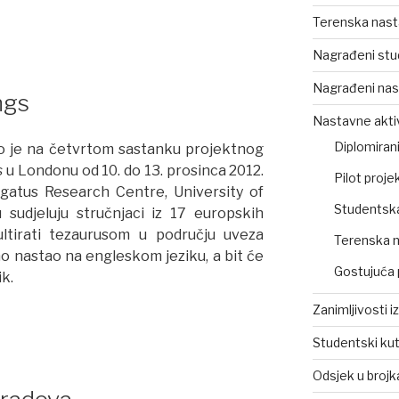
Terenska nas
ijskih
i
Nagrađeni stu
Nagrađeni nas
ngs
Nastavne akti
Diplomirani
o je na četvrtom sastanku projektnog
s
u Londonu od 10. do 13. prosinca 2012.
Pilot projek
gatus Research Centre, University of
Studentsk
sudjeluju stručnjaci iz 17 europskih
ultirati tezaurusom u području uveza
Terenska 
rno nastao na engleskom jeziku, a bit će
Gostujuća 
ik.
Zanimljivosti i
Studentski ku
Odsjek u broj