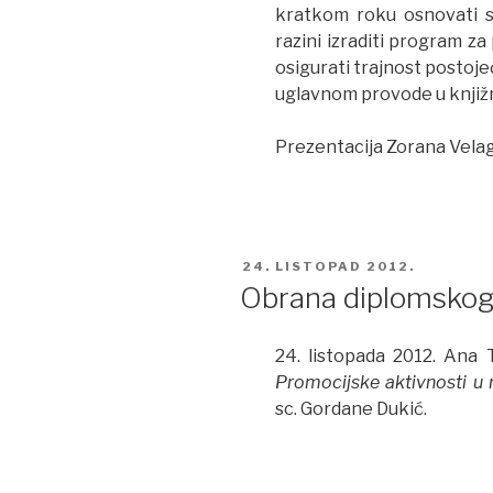
kratkom roku osnovati sl
razini izraditi program za 
osigurati trajnost postoje
uglavnom provode u knjiž
Prezentacija Zorana Vela
POSTED
24. LISTOPAD 2012.
ON
Obrana diplomskog
24. listopada 2012. Ana 
Promocijske aktivnosti u 
sc. Gordane Dukić.