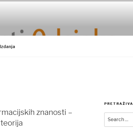
Izdanja
PRETRAŽIVA
ormacijskih znanosti –
Search
teorija
for: