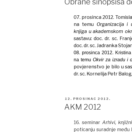
Obrane sinopsisa d
07. prosinca 2012. Tomisla
na temu
Organizacija i 
knjiga u akademskom okr
sastavu: doc. dr. sc. Fran
doc. dr. sc. Jadranka Stoja
08. prosinca 2012. Kristina 
na temu
Okvir za izradu i 
povjerenstvo je bilo u sasta
dr. sc. Kornelija Petr Balog,
POSTED
12. PROSINAC 2012.
ON
AKM 2012
16. seminar
Arhivi, knjižn
poticanju suradnje među 