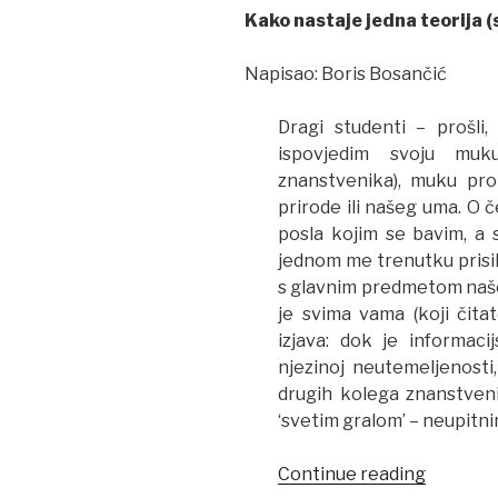
Kako nastaje jedna teorija (
Napisao: Boris Bosančić
Dragi studenti – prošli,
ispovjedim svoju muk
znanstvenika), muku pro
prirode ili našeg uma. O
posla kojim se bavim, a s
jednom me trenutku prisi
s glavnim predmetom naše
je svima vama (koji čita
izjava: dok je informaci
njezinoj neutemeljenosti
drugih kolega znanstveni
‘svetim gralom’ – neupitn
Continue reading
“Zanimlj