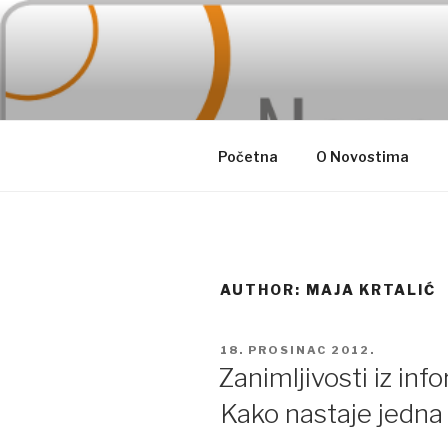
Skip
to
content
Početna
O Novostima
AUTHOR:
MAJA KRTALIĆ
POSTED
18. PROSINAC 2012.
ON
Zanimljivosti iz inf
Kako nastaje jedna 