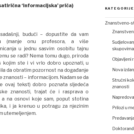
satirična ‘informacijska’ priča)
KATEGORIJE
Znanstveno-st
Znanstveni
 sadašnji, budući – dopustite da vam
u (manje onu profesora, a više
Sudjelovan
nicanja u jednu sasvim osobitu tajnu
skupovima 
 čemu se radi? Nema tomu dugo, priroda
Objavljeni
 kojim ste i vi vrlo dobro upoznati, u
Nova izdan
lila da obratim pozornost na događanje
 znanosti – informacijom. Nadam se da
Stručni kol
te ovaj tekst) dobro poznata sljedeća
znanosti
jske znanosti, trajat će i rasprava o
Napredovan
, a na osnovi koje sam, poput stotina
ka, i ja krenuo u potragu za njezinim
Prilozi u m
im utemeljenjem.
Predavanja,
ivosti
Doktorandi