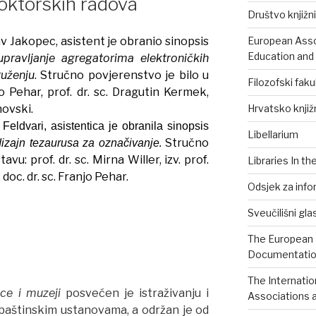
oktorskih radova
Društvo knjižni
v Jakopec, asistent je obranio sinopsis
European Assoc
Education and
upravljanje agregatorima elektroničkih
uženju
. Stručno povjerenstvo je bilo u
Filozofski faku
jo Pehar, prof. dr. sc. Dragutin Kermek,
novski.
Hrvatsko knjiž
Feldvari, asistentica je obranila sinopsis
Libellarium
.
Stručno
dizajn tezaurusa za označivanje
vu: prof. dr. sc. Mirna Willer, izv. prof.
Libraries In th
 doc. dr. sc. Franjo Pehar.
Odsjek za info
Sveučilišni gla
The European B
Documentation
The Internatio
ice i muzeji
posvećen je istraživanju i
Associations a
baštinskim ustanovama, a održan je od