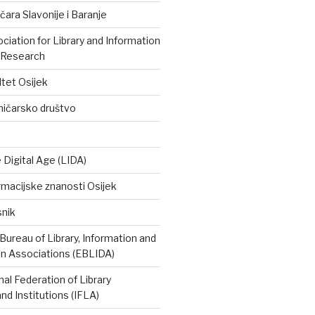
čara Slavonije i Baranje
iation for Library and Information
 Research
ltet Osijek
ničarsko društvo
e Digital Age (LIDA)
rmacijske znanosti Osijek
snik
ureau of Library, Information and
 Associations (EBLIDA)
nal Federation of Library
nd Institutions (IFLA)