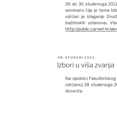
28. do 30. studenoga 201
seminaru čija je tema bi
održao je izlaganje
Društ
baštinskih ustanova
.
Viš
http://public.carnet.hr/ak
POSTED
28. STUDENI 2012.
ON
Izbori u viša zvanja
Na sjednici Fakultetskog 
održanoj 28. studenoga 20
docenta.