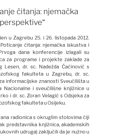
anje čitanja: njemačka
 perspektive“
en u Zagrebu 25. i 26. listopada 2012.
Poticanje čitanja: njemačka iskustva i
Prvoga dana konferencije izlagali su
ica za programe i projekte zaklade za
ng Lesen, dr. sc. Nadežda Čačinović s
lozofskog fakulteta u Zagrebu, dr. sc.
za informacijske znanosti Sveučilišta u
a Nacionalne i sveučilišne knjižnice u
ko i dr. sc. Zoran Velagić s Odsjeka za
ozofskog fakulteta u Osijeku.
ana radionica s okruglim stolovima čiji
0-ak predstavnika knjižnica, akademskih
trukovnih udruga) zaključili da je nužno u