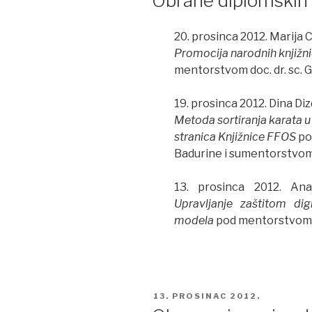
Obrane diplomskih
20. prosinca 2012. Marija 
Promocija narodnih knjižn
mentorstvom doc. dr. sc. 
19. prosinca 2012. Dina Diz
Metoda sortiranja karata u
stranica Knjižnice FFOS
po
Badurine i sumentorstvom d
13. prosinca 2012. Ana
Upravljanje zaštitom dig
modela
pod mentorstvom do
POSTED
13. PROSINAC 2012.
ON