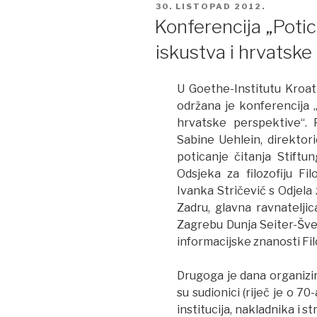
POSTED
30. LISTOPAD 2012.
ON
Konferencija „Potic
iskustva i hrvatske
U Goethe-Institutu Kroati
održana je konferencija „
hrvatske perspektive“. 
Sabine Uehlein, direktor
poticanje čitanja Stiftu
Odsjeka za filozofiju Fi
Ivanka Stričević s Odjela 
Zadru, glavna ravnateljic
Zagrebu Dunja Seiter-Šver
informacijske znanosti Fil
Drugoga je dana organizir
su sudionici (riječ je o 7
institucija, nakladnika i s