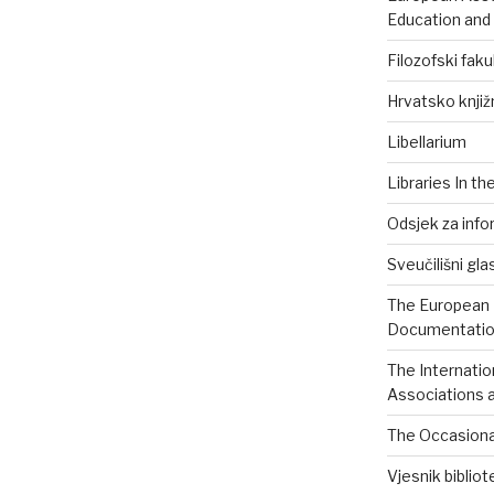
Education and
Filozofski faku
Hrvatsko knjiž
Libellarium
Libraries In th
Odsjek za info
Sveučilišni gla
The European B
Documentation
The Internatio
Associations a
The Occasional
Vjesnik biblio