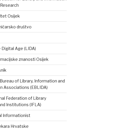
 Research
ltet Osijek
ničarsko društvo
e Digital Age (LIDA)
rmacijske znanosti Osijek
snik
ureau of Library, Information and
 Associations (EBLIDA)
nal Federation of Library
nd Institutions (IFLA)
 Informationist
tekara Hrvatske