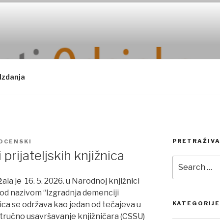
Izdanja
PRETRAŽIVA
OCENSKI
prijateljskih knjižnica
Search
for:
ržala je 16. 5. 2026. u Narodnoj knjižnici
od nazivom “Izgradnja demenciji
onica se održava kao jedan od tečajeva u
KATEGORIJE
stručno usavršavanje knjižničara (CSSU)