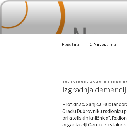
Skip
to
content
Početna
O Novostima
POSTED
19. SVIBANJ 2026.
BY
INES H
ON
Izgradnja demenciji 
Prof. dr. sc. Sanjica Faletar od
Grad u Dubrovniku radionicu p
prijateljskih knjižnica”. Radi
organizaciji Centra za stalno 