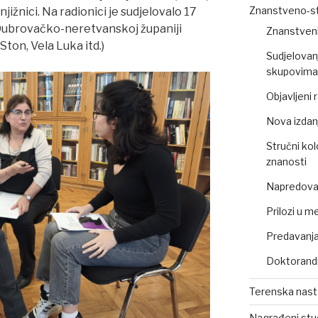
Znanstveno-st
njižnici. Na radionici je sudjelovalo 17
u Dubrovačko-neretvanskoj županiji
Znanstveni
ton, Vela Luka itd.)
Sudjelovan
skupovima 
Objavljeni
Nova izdan
Stručni kol
znanosti
Napredovan
Prilozi u m
Predavanja,
Doktorandi
Terenska nas
Nagrađeni stu