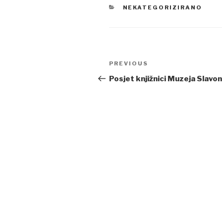
CATEGORIES
NEKATEGORIZIRANO
Post
PREVIOUS
Previous
navigation
Post
Posjet knjižnici Muzeja Slavon