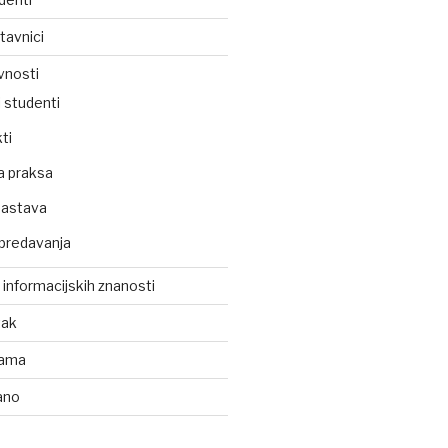
tavnici
vnosti
 studenti
ti
a praksa
nastava
predavanja
z informacijskih znanosti
tak
kama
ano