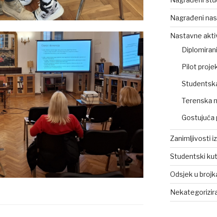
Nagrađeni nas
Nastavne akti
Diplomirani
Pilot projek
Studentsk
Terenska 
Gostujuća 
Zanimljivosti i
Studentski ku
Odsjek u broj
Nekategorizir