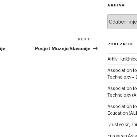
ARHIVA
Arhiva
NEXT
Next
POVEZNICE
Post
ije
Posjet Muzeju Slavonije
Arhivi, knjižnic
Association fo
Technology – 
Association fo
Technology (A
Association fo
Education (AL
Društvo knjižni
European Assoc