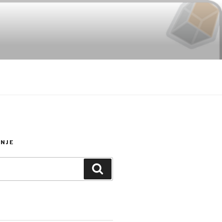
NJE
Search