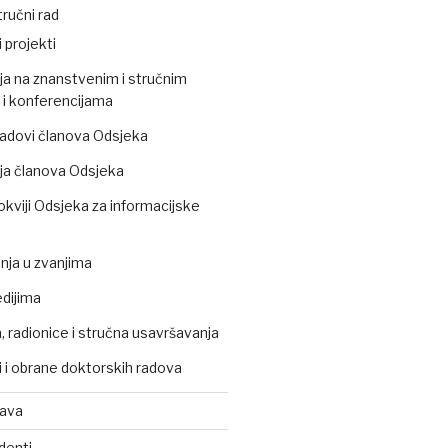
ručni rad
 projekti
ja na znanstvenim i stručnim
i konferencijama
 radovi članova Odsjeka
ja članova Odsjeka
okviji Odsjeka za informacijske
ja u zvanjima
edijima
 radionice i stručna usavršavanja
 i obrane doktorskih radova
tava
denti