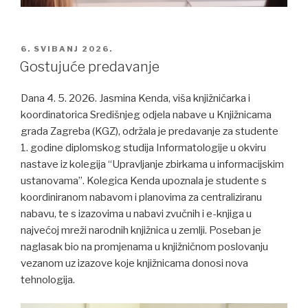
POSTED
6. SVIBANJ 2026.
ON
Gostujuće predavanje
Dana 4. 5. 2026. Jasmina Kenda, viša knjižničarka i
koordinatorica Središnjeg odjela nabave u Knjižnicama
grada Zagreba (KGZ), održala je predavanje za studente
1. godine diplomskog studija Informatologije u okviru
nastave iz kolegija “Upravljanje zbirkama u informacijskim
ustanovama”. Kolegica Kenda upoznala je studente s
koordiniranom nabavom i planovima za centraliziranu
nabavu, te s izazovima u nabavi zvučnih i e-knjiga u
najvećoj mreži narodnih knjižnica u zemlji. Poseban je
naglasak bio na promjenama u knjižničnom poslovanju
vezanom uz izazove koje knjižnicama donosi nova
tehnologija.