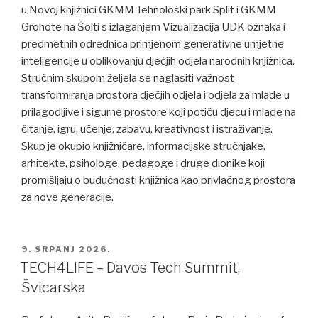
u Novoj knjižnici GKMM Tehnološki park Split i GKMM
Grohote na Šolti s izlaganjem Vizualizacija UDK oznaka i
predmetnih odrednica primjenom generativne umjetne
inteligencije u oblikovanju dječjih odjela narodnih knjižnica.
Stručnim skupom željela se naglasiti važnost
transformiranja prostora dječjih odjela i odjela za mlade u
prilagodljive i sigurne prostore koji potiču djecu i mlade na
čitanje, igru, učenje, zabavu, kreativnost i istraživanje.
Skup je okupio knjižničare, informacijske stručnjake,
arhitekte, psihologe, pedagoge i druge dionike koji
promišljaju o budućnosti knjižnica kao privlačnog prostora
za nove generacije.
POSTED
9. SRPANJ 2026.
ON
TECH4LIFE – Davos Tech Summit,
Švicarska