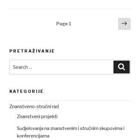
Posts
Next
Page
1
pag
navigation
PRETRAŽIVANJE
Search
Searc
for:
KATEGORIJE
Znanstveno-stručni rad
Znanstveni projekti
Sudjelovanja na znanstvenim i stručnim skupovima i
konferencijama