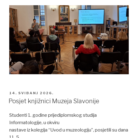
POSTED
14. SVIBANJ 2026.
ON
Posjet knjižnici Muzeja Slavonije
Studenti 1. godine prijediplomskog studija
Informatologije, u okviru
nastave iz kolegija “Uvod u muzeologiju”, posjetili su dana
11. 5.