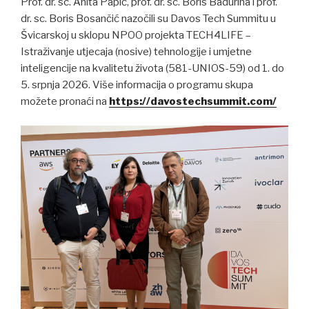
Prof. dr. sc. Anita Papić, prof. dr. sc. Boris Badurina i prof.
dr. sc. Boris Bosančić nazočili su Davos Tech Summitu u
Švicarskoj u sklopu NPOO projekta TECH4LIFE –
Istraživanje utjecaja (nosive) tehnologije i umjetne
inteligencije na kvalitetu života (581-UNIOS-59) od 1. do
5. srpnja 2026. Više informacija o programu skupa
možete pronaći na
https://davostechsummit.com/