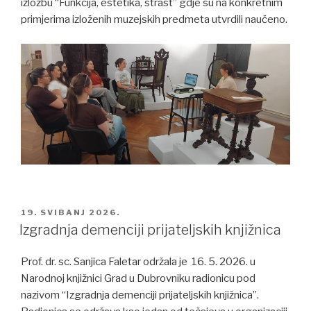
izložbu “Funkcija, estetika, strast” gdje su na konkretnim
primjerima izloženih muzejskih predmeta utvrdili naučeno.
POSTED
19. SVIBANJ 2026.
ON
Izgradnja demenciji prijateljskih knjižnica
Prof. dr. sc. Sanjica Faletar održala je 16. 5. 2026. u
Narodnoj knjižnici Grad u Dubrovniku radionicu pod
nazivom “Izgradnja demenciji prijateljskih knjižnica”.