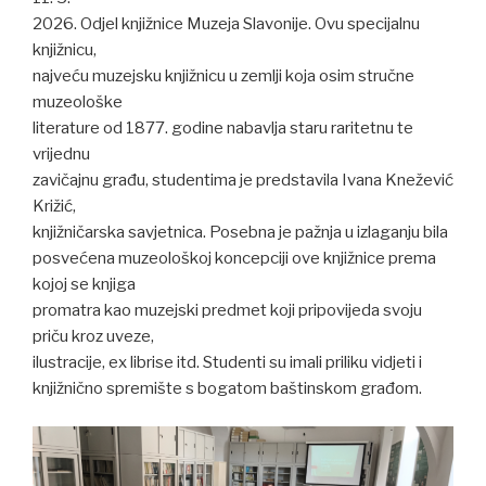
2026. Odjel knjižnice Muzeja Slavonije. Ovu specijalnu
knjižnicu,
najveću muzejsku knjižnicu u zemlji koja osim stručne
muzeološke
literature od 1877. godine nabavlja staru raritetnu te
vrijednu
zavičajnu građu, studentima je predstavila Ivana Knežević
Križić,
knjižničarska savjetnica. Posebna je pažnja u izlaganju bila
posvećena muzeološkoj koncepciji ove knjižnice prema
kojoj se knjiga
promatra kao muzejski predmet koji pripovijeda svoju
priču kroz uveze,
ilustracije, ex librise itd. Studenti su imali priliku vidjeti i
knjižnično spremište s bogatom baštinskom građom.