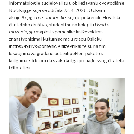
Informatologije sudjelovali su u obilježavanju ovogodišnje
Noći knjige koja se održala 23. 4. 2026. U okviru
akcije
Knjige na spomenike
, koju je pokrenulo Hrvatsko
čitateljsko društvo, studenti su na kolegiju
Uvod u
muzeologiju
mapirali spomenike književnicima,
znanstvenicima i kulturnjacima u gradu Osijeku
(
https://bit.ly/SpomeniciKnjizevnika
) te su na tim
lokacijama za građane ostavili poklon-pakete s
knjigama, s idejom da svaka knjiga pronađe svog čitatelja
i čitateljicu.