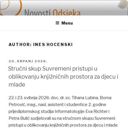
Skip
to
content
Menu
AUTHOR:
INES HOCENSKI
POSTED
20. SRPANJ 2026.
ON
Stručni skup Suvremeni pristupi u
oblikovanju knjižničnih prostora za djecu i
mlade
22. i 23. svibnja 2026. doc. dr. sc. Tihana Lubina, Borna
Petrović, mag., nasl. asistent i studentice 2. godine
prijediplomskog studija Informatologije Eva Richter i
Petra Bulić sudjelovali su na stručnom skupu Suvremeni
pristupi u oblikovanju knjižničnih prostora za djecu i mlade