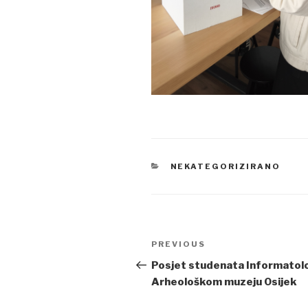
CATEGORIES
NEKATEGORIZIRANO
Post
PREVIOUS
Previous
navigation
Post
Posjet studenata Informatol
Arheološkom muzeju Osijek