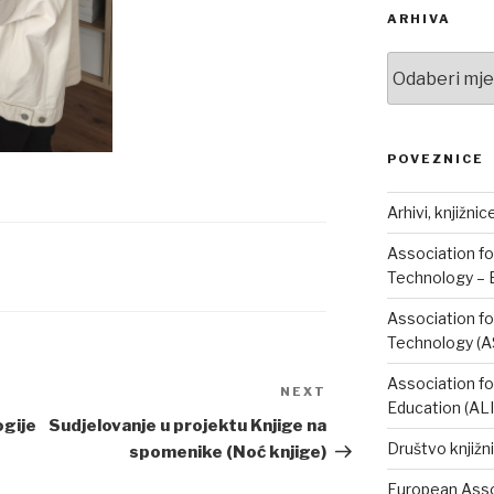
ARHIVA
Arhiva
POVEZNICE
Arhivi, knjižnic
Association fo
Technology – 
Association fo
Technology (A
Association fo
NEXT
Next
Education (AL
Post
ogije
Sudjelovanje u projektu Knjige na
Društvo knjižni
spomenike (Noć knjige)
European Assoc