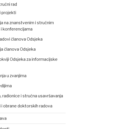
ručni rad
 projekti
ja na znanstvenim i stručnim
i konferencijama
 radovi članova Odsjeka
ja članova Odsjeka
okviji Odsjeka za informacijske
ja u zvanjima
edijima
 radionice i stručna usavršavanja
 i obrane doktorskih radova
tava
denti