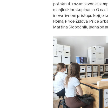
potaknuti razumijevanje i emp
manjinskim skupinama. O nas
inovativnom pristupu koji je k
Roma, Priče Židova, Priče Srba
Martina Globočnik, jedna od a