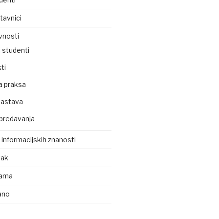
tavnici
vnosti
 studenti
ti
a praksa
nastava
predavanja
z informacijskih znanosti
tak
kama
ano