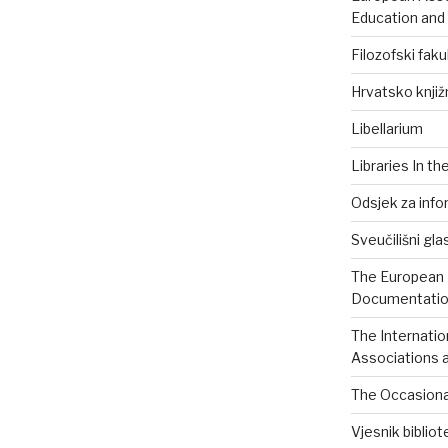
Education and
Filozofski faku
Hrvatsko knjiž
Libellarium
Libraries In th
Odsjek za info
Sveučilišni gla
The European B
Documentation
The Internatio
Associations a
The Occasional
Vjesnik biblio