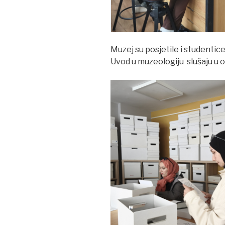
Muzej su posjetile i studentice
Uvod u muzeologiju slušaju u 