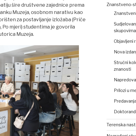
Znanstveno-st
atiju šire društvene zajednice prema
tanku Muzeja, osobnom narativu kao
Znanstveni
orišten za postavljanje izložaba (Priče
Sudjelovan
, Po mjeri) studentima je govorila
skupovima 
utorica Muzeja.
Objavljeni
Nova izdan
Stručni kol
znanosti
Napredovan
Prilozi u m
Predavanja,
Doktorandi
Terenska nas
Nagrađeni stu