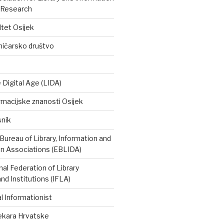
 Research
ltet Osijek
ničarsko društvo
e Digital Age (LIDA)
rmacijske znanosti Osijek
snik
ureau of Library, Information and
 Associations (EBLIDA)
nal Federation of Library
nd Institutions (IFLA)
 Informationist
tekara Hrvatske