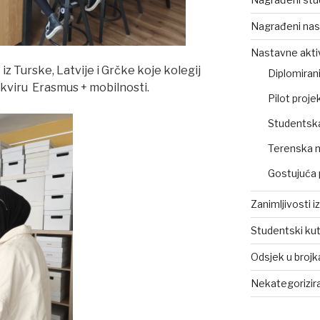
Nagrađeni nas
Nastavne akti
 iz Turske, Latvije i Grčke koje kolegij
Diplomirani
okviru Erasmus + mobilnosti.
Pilot projek
Studentsk
Terenska 
Gostujuća 
Zanimljivosti i
Studentski ku
Odsjek u broj
Nekategorizir