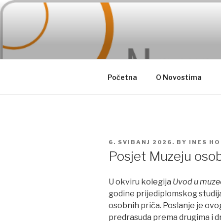
Skip
to
content
Početna
O Novostima
POSTED
6. SVIBANJ 2026.
BY
INES H
ON
Posjet Muzeju osob
U okviru kolegija
Uvod u muzeo
godine prijediplomskog studija
osobnih priča. Poslanje je ovog
predrasuda prema drugima i d