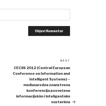
NEXT
Next
Post
CECiiS 2012 (Central European
Conference on Information and
Intelligent Systems) –
međunarodna znanstvena
konferencija posvećena
informacijskim i inteligentnim
sustavima