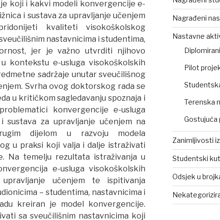
e koji i kakvi modeli konvergencije e-
ižnica i sustava za upravljanje učenjem
Nagrađeni nas
idonijeti kvaliteti visokoškolskog
Nastavne akti
sveučilišnim nastavnicima i studentima,
rnost, jer je važno utvrditi njihovo
Diplomirani
 u kontekstu e-usluga visokoškolskih
Pilot projek
predmetne sadržaje unutar sveučilišnog
Studentsk
čenjem. Svrha ovog doktorskog rada se
eda u kritičkom sagledavanju spoznaja i
Terenska 
 problematici konvergencije e-usluga
Gostujuća 
 i sustava za upravljanje učenjem na
 drugim dijelom u razvoju modela
Zanimljivosti i
g u praksi koji valja i dalje istraživati
 Na temelju rezultata istraživanja u
Studentski ku
nvergencija e-usluga visokoškolskih
Odsjek u broj
 upravljanje učenjem te ispitivanja
ionicima – studentima, nastavnicima i
Nekategorizir
adu kreiran je model konvergencije.
ivati sa sveučilišnim nastavnicima koji