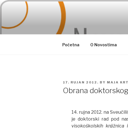
Skip
to
content
Početna
O Novostima
POSTED
17. RUJAN 2012.
BY
MAJA KR
ON
Obrana doktorskog 
14. rujna 2012. na Sveučil
je doktorski rad pod n
visokoškolskih knjižnica