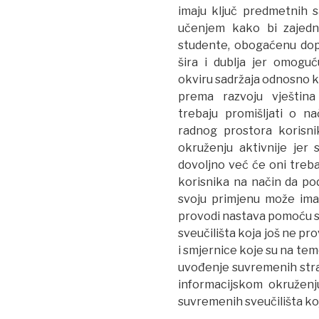
imaju ključ predmetnih s
učenjem kako bi zajedn
studente, obogaćenu dop
šira i dublja jer omoguć
okviru sadržaja odnosno k
prema razvoju vještina 
trebaju promišljati o na
radnog prostora korisnik
okruženju aktivnije jer 
dovoljno već će oni trebat
korisnika na način da po
svoju primjenu može imat
provodi nastava pomoću su
sveučilišta koja još ne pr
i smjernice koje su na tem
uvođenje suvremenih stra
informacijskom okruženj
suvremenih sveučilišta koj