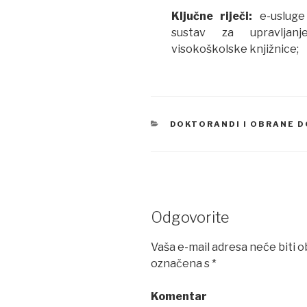
Ključne riječi:
e-usluge 
sustav za upravljanje
visokoškolske knjižnice;
CATEGORIES
DOKTORANDI I OBRANE 
Odgovorite
Vaša e-mail adresa neće biti o
označena s
*
Komentar