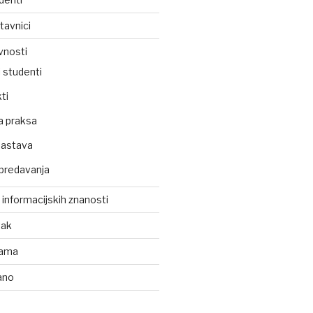
tavnici
vnosti
 studenti
ti
a praksa
nastava
predavanja
z informacijskih znanosti
tak
kama
ano