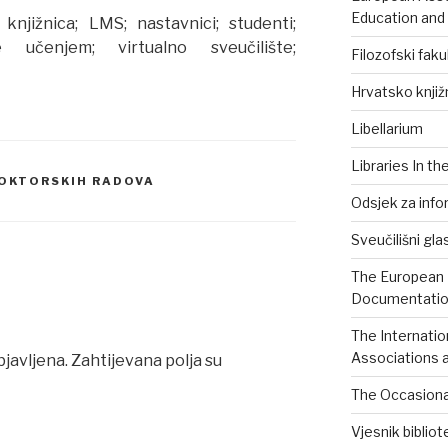
Education and
knjižnica; LMS; nastavnici; studenti;
 učenjem; virtualno sveučilište;
Filozofski faku
Hrvatsko knjiž
Libellarium
Libraries In th
DOKTORSKIH RADOVA
Odsjek za info
Sveučilišni gla
The European B
Documentation
The Internatio
Associations a
bjavljena.
Zahtijevana polja su
The Occasional
Vjesnik biblio