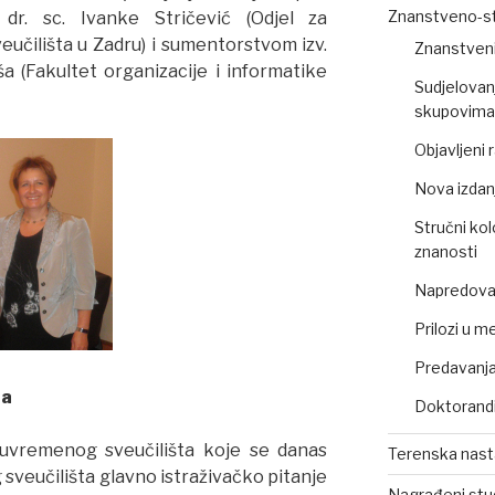
Znanstveno-st
 dr. sc. Ivanke Stričević (Odjel za
eučilišta u Zadru) i sumentorstvom izv.
Znanstveni
ša (Fakultet organizacije i informatike
Sudjelovan
skupovima 
Objavljeni
Nova izdan
Stručni kol
znanosti
Napredovan
Prilozi u m
Predavanja,
da
Doktorandi
suvremenog sveučilišta koje se danas
Terenska nas
g sveučilišta glavno istraživačko pitanje
Nagrađeni stu