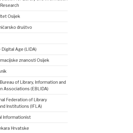
 Research
ltet Osijek
ničarsko društvo
e Digital Age (LIDA)
rmacijske znanosti Osijek
snik
ureau of Library, Information and
 Associations (EBLIDA)
nal Federation of Library
nd Institutions (IFLA)
 Informationist
tekara Hrvatske