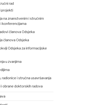
ručni rad
 projekti
ja na znanstvenim i stručnim
i konferencijama
 radovi članova Odsjeka
ja članova Odsjeka
okviji Odsjeka za informacijske
ja u zvanjima
edijima
 radionice i stručna usavršavanja
 i obrane doktorskih radova
tava
denti