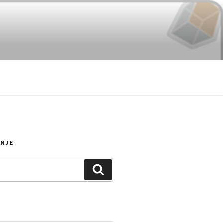
NJE
Search