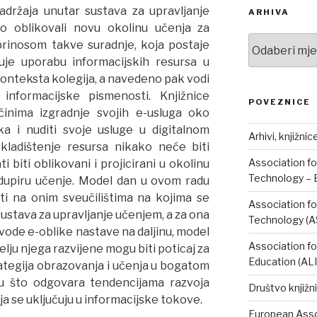
adržaja unutar sustava za upravljanje
ARHIVA
o oblikovali novu okolinu učenja za
Arhiva
rinosom takve suradnje, koja postaje
uje uporabu informacijskih resursa u
onteksta kolegija, a navedeno pak vodi
informacijske pismenosti. Knjižnice
POVEZNICE
činima izgradnje svojih e-usluga oko
a i nuditi svoje usluge u digitalnom
Arhivi, knjižnic
skladištenje resursa nikako neće biti
Association fo
i biti oblikovani i projicirani u okolinu
Technology – 
dupiru učenje. Model dan u ovom radu
i na onim sveučilištima na kojima se
Association fo
stava za upravljanje učenjem, a za ona
Technology (A
ovode e-oblike nastave na daljinu, model
Association fo
elju njega razvijene mogu biti poticaj za
Education (AL
tegija obrazovanja i učenja u bogatom
u što odgovara tendencijama razvoja
Društvo knjižni
a se uključuju u informacijske tokove.
European Assoc