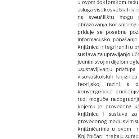
u ovom doktorskom radu j
usluga visokoškolskih knj
na sveučilištu mogu pr
obrazovanja. Korisnicima, 
pridaje se posebna pozo
informacijsko ponašanje
knjižnica integriranih u 
sustava za upravljanje u
jednim svojim dijelom ogl
usustavljivanju pristupa
visokoškolskih knjižnica
teorijskoj razini, a
konvergencije, primjenjivo
radi moguće nadogradnje.
kojemu je provedena ko
knjižnica i sustava za
provedenog među svim sud
knjižničarima u ovom r
Knjižničari trebaju surađ