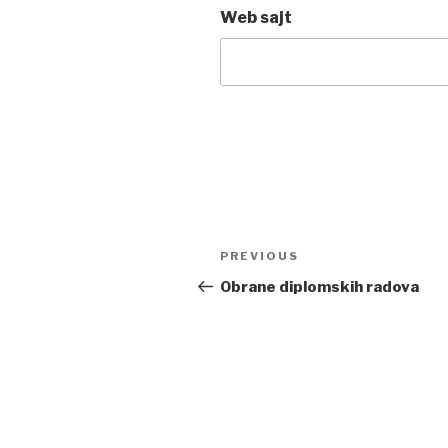
Web sajt
Post
PREVIOUS
Previous
navigation
Post
Obrane diplomskih radova