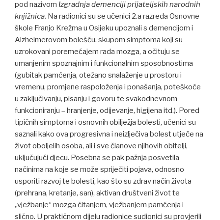
pod nazivom
Izgradnja demenciji prijateljskih narodnih
knjižnica.
Na radionici su se učenici 2.a razreda Osnovne
škole Franjo Krežma u Osijeku upoznali s demencijom i
Alzheimerovom bolešću, skupom simptoma koji su
uzrokovani poremećajem rada mozga, a očituju se
umanjenim spoznajnim i funkcionalnim sposobnostima
(gubitak pamćenja, otežano snalaženje u prostoru i
vremenu, promjene raspoloženja i ponašanja, poteškoće
u zaključivanju, pisanju i govoru te svakodnevnom
funkcioniranju – hranjenje, odijevanje, higijena itd.). Pored
tipičnih simptoma i osnovnih obilježja bolesti, učenici su
saznali kako ova progresivna i neizlječiva bolest utječe na
život oboljelih osoba, ali i sve članove njihovih obitelji,
uključujući djecu. Posebna se pak pažnja posvetila
načinima na koje se može spriječiti pojava, odnosno
usporiti razvoj te bolesti, kao što su zdrav način života
(prehrana, kretanje, san), aktivan društveni život te
,,vježbanje“ mozga čitanjem, vježbanjem pamćenja i
slično. U praktičnom dijelu radionice sudionici su provjerili