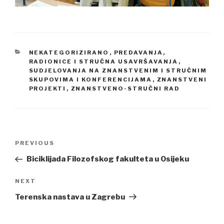
CATEGORIES
NEKATEGORIZIRANO
,
PREDAVANJA,
RADIONICE I STRUČNA USAVRŠAVANJA
,
SUDJELOVANJA NA ZNANSTVENIM I STRUČNIM
SKUPOVIMA I KONFERENCIJAMA
,
ZNANSTVENI
PROJEKTI
,
ZNANSTVENO-STRUČNI RAD
Post
PREVIOUS
Previous
navigation
Post
Biciklijada Filozofskog fakulteta u Osijeku
NEXT
Next
Post
Terenska nastava u Zagrebu