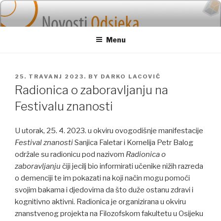
Skip
to
content
Menu
POSTED
25. TRAVANJ 2023.
BY
DARKO LACOVIĆ
ON
Radionica o zaboravljanju na
Festivalu znanosti
U utorak, 25. 4. 2023. u okviru ovogodišnje manifestacije
Festival znanosti
Sanjica Faletar i Kornelija Petr Balog
održale su radionicu pod nazivom
Radionica o
zaboravljanju
čiji jecilj bio informirati učenike nižih razreda
o demenciji te im pokazati na koji način mogu pomoći
svojim bakama i djedovima da što duže ostanu zdravi i
kognitivno aktivni. Radionica je organizirana u okviru
znanstvenog projekta na Filozofskom fakultetu u Osijeku