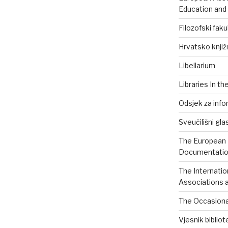
Education and
Filozofski faku
Hrvatsko knjiž
Libellarium
Libraries In th
Odsjek za info
Sveučilišni gla
The European B
Documentation
The Internatio
Associations a
The Occasional
Vjesnik biblio