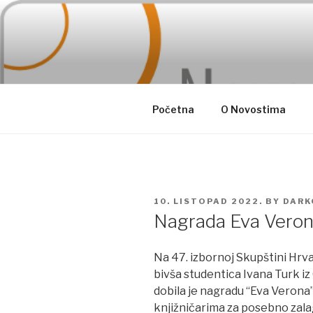
Skip
to
content
Početna
O Novostima
POSTED
10. LISTOPAD 2022.
BY
DARK
ON
Nagrada Eva Vero
Na 47. izbornoj Skupštini Hrv
bivša studentica Ivana Turk iz
dobila je nagradu “Eva Verona”
knjižničarima za posebno zala