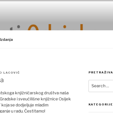
Izdanja
PRETRAŽIVA
O LACOVIĆ
na
Search
for:
atskoga knjižničarskog društva naša
 Gradske i sveučilišne knjižnice Osijek
 koja se dodjeljuje mladim
KATEGORIJE
ganje u radu. Čestitamo!