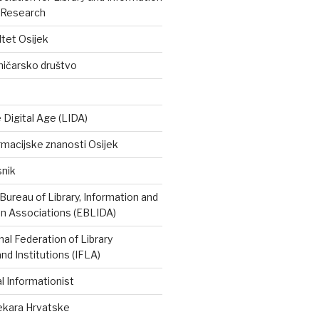
 Research
ltet Osijek
ničarsko društvo
e Digital Age (LIDA)
rmacijske znanosti Osijek
snik
ureau of Library, Information and
 Associations (EBLIDA)
nal Federation of Library
nd Institutions (IFLA)
 Informationist
tekara Hrvatske