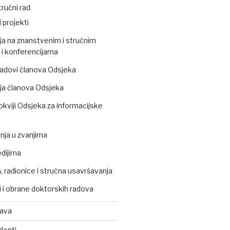
ručni rad
 projekti
ja na znanstvenim i stručnim
i konferencijama
 radovi članova Odsjeka
ja članova Odsjeka
okviji Odsjeka za informacijske
ja u zvanjima
edijima
 radionice i stručna usavršavanja
 i obrane doktorskih radova
tava
denti