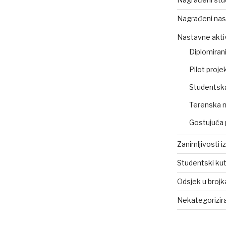
Nagrađeni nas
Nastavne akti
Diplomirani
Pilot projek
Studentsk
Terenska 
Gostujuća 
Zanimljivosti i
Studentski ku
Odsjek u broj
Nekategorizir