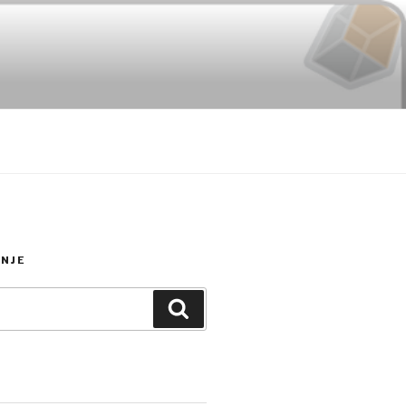
NJE
Search