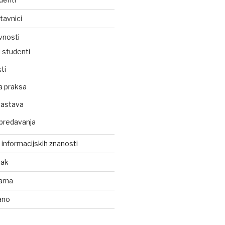
tavnici
vnosti
 studenti
ti
a praksa
nastava
predavanja
z informacijskih znanosti
tak
kama
ano