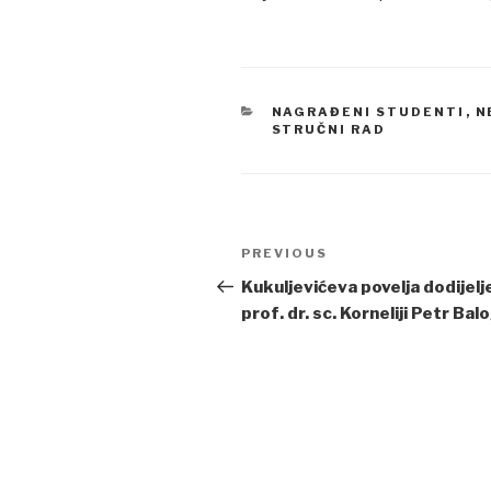
CATEGORIES
NAGRAĐENI STUDENTI
,
N
STRUČNI RAD
Post
PREVIOUS
Previous
navigation
Post
Kukuljevićeva povelja dodijelj
prof. dr. sc. Korneliji Petr Bal