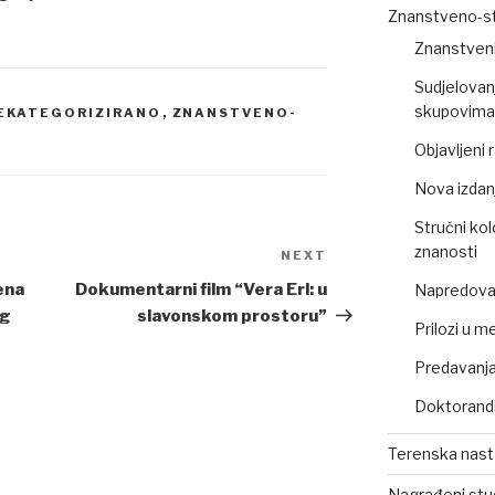
Znanstveno-st
Znanstveni
Sudjelovan
skupovima 
EKATEGORIZIRANO
,
ZNANSTVENO-
Objavljeni
Nova izdan
Stručni kol
znanosti
NEXT
Next
Post
ena
Dokumentarni film “Vera Erl: u
Napredovan
og
slavonskom prostoru”
Prilozi u m
Predavanja,
Doktorandi
Terenska nas
Nagrađeni stu