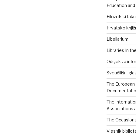
Education and
Filozofski faku
Hrvatsko knjiž
Libellarium
Libraries In th
Odsjek za info
Sveučilišni gla
The European B
Documentation
The Internatio
Associations a
The Occasional
Vjesnik biblio