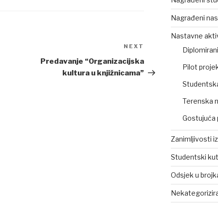
Nagrađeni nas
Nastavne akti
NEXT
Next
Diplomirani
Post
Predavanje “Organizacijska
Pilot projek
kultura u knjižnicama”
Studentsk
Terenska 
Gostujuća 
Zanimljivosti i
Studentski ku
Odsjek u broj
Nekategorizir