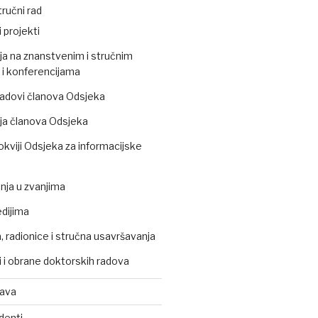
ručni rad
 projekti
ja na znanstvenim i stručnim
i konferencijama
 radovi članova Odsjeka
ja članova Odsjeka
okviji Odsjeka za informacijske
ja u zvanjima
edijima
 radionice i stručna usavršavanja
 i obrane doktorskih radova
tava
denti