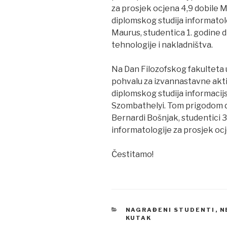
za prosjek ocjena 4,9 dobile M
diplomskog studija informatolo
Maurus, studentica 1. godine 
tehnologije i nakladništva.
Na Dan Filozofskog fakulteta u
pohvalu za izvannastavne aktiv
diplomskog studija informacij
Szombathelyi. Tom prigodom d
Bernardi Bošnjak, studentici 
informatologije za prosjek ocj
Čestitamo!
CATEGORIES
NAGRAĐENI STUDENTI
,
N
KUTAK