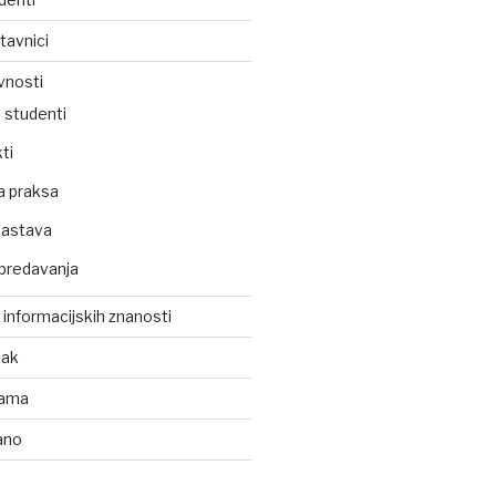
tavnici
vnosti
 studenti
ti
a praksa
nastava
predavanja
z informacijskih znanosti
tak
kama
ano