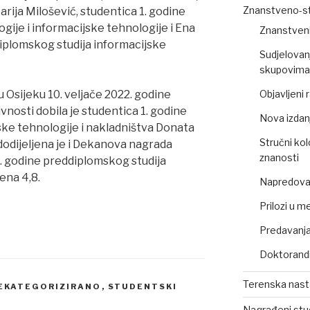
Znanstveno-st
arija Milošević, studentica 1. godine
gije i informacijske tehnologije i Ena
Znanstveni
diplomskog studija informacijske
Sudjelovan
skupovima 
 Osijeku 10. veljače 2022. godine
Objavljeni
nosti dobila je studentica 1. godine
Nova izdan
ske tehnologije i nakladništva Donata
Stručni kol
odijeljena je i Dekanova nagrada
znanosti
3. godine preddiplomskog studija
ena 4,8.
Napredovan
Prilozi u m
Predavanja,
Doktorandi
Terenska nas
EKATEGORIZIRANO
,
STUDENTSKI
Nagrađeni stu