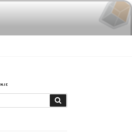
NJE
Search