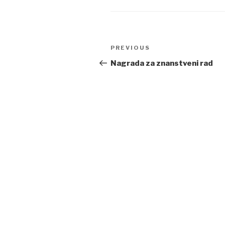
Post
PREVIOUS
Previous
navigation
Post
Nagrada za znanstveni rad