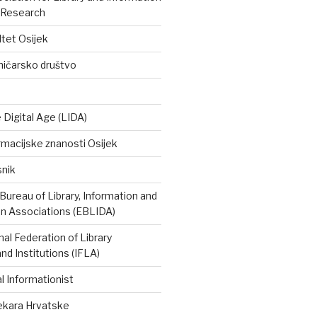
 Research
ltet Osijek
ničarsko društvo
e Digital Age (LIDA)
rmacijske znanosti Osijek
snik
ureau of Library, Information and
 Associations (EBLIDA)
nal Federation of Library
nd Institutions (IFLA)
 Informationist
tekara Hrvatske