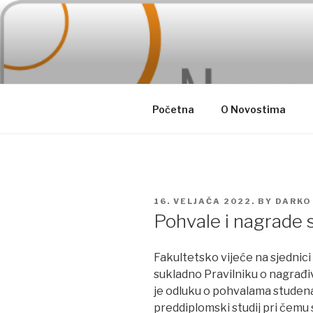
Skip
to
content
Početna
O Novostima
POSTED
16. VELJAČA 2022.
BY
DARKO
ON
Pohvale i nagrade
Fakultetsko vijeće na sjednici
sukladno Pravilniku o nagrađiv
je odluku o pohvalama studena
preddiplomski studij pri čemu 