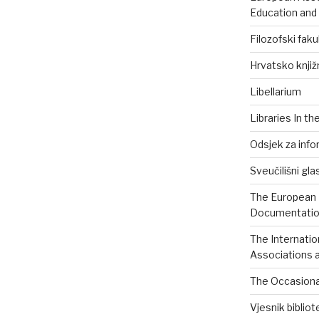
Education and
Filozofski faku
Hrvatsko knjiž
Libellarium
Libraries In th
Odsjek za info
Sveučilišni gla
The European B
Documentation
The Internatio
Associations a
The Occasional
Vjesnik biblio