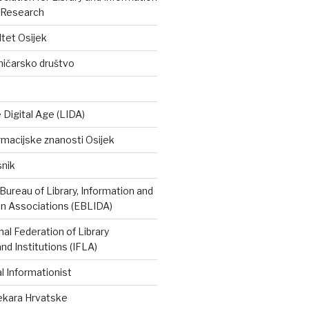
 Research
ltet Osijek
ničarsko društvo
e Digital Age (LIDA)
rmacijske znanosti Osijek
snik
ureau of Library, Information and
 Associations (EBLIDA)
nal Federation of Library
nd Institutions (IFLA)
 Informationist
tekara Hrvatske