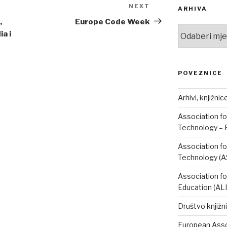
NEXT
Next
ARHIVA
Post
,
Europe Code Week
Arhiva
a i
POVEZNICE
Arhivi, knjižnic
Association fo
Technology – 
Association fo
Technology (A
Association fo
Education (AL
Društvo knjižni
European Assoc