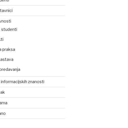
tavnici
vnosti
 studenti
ti
a praksa
nastava
predavanja
z informacijskih znanosti
tak
kama
ano