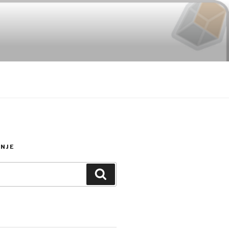
NJE
Search