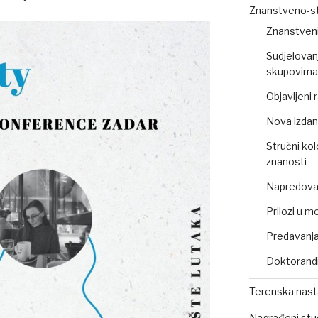
Znanstveno-st
Znanstveni
Sudjelovan
skupovima 
Objavljeni
Nova izdan
Stručni kol
znanosti
Napredovan
Prilozi u m
Predavanja,
Doktorandi
Terenska nas
Nagrađeni stu