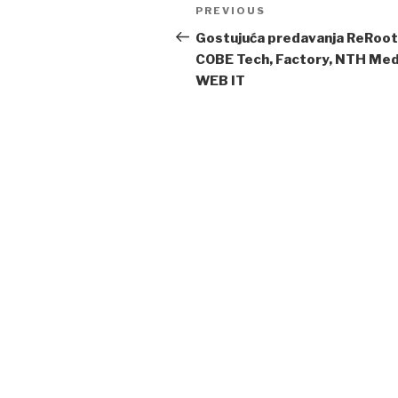
Post
PREVIOUS
Previous
navigation
Post
Gostujuća predavanja ReRoot
COBE Tech, Factory, NTH Medi
WEB IT