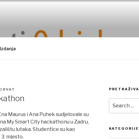
Izdanja
PRETRAŽIVA
HORVAT
kathon
Search
for:
Ena Maurus i Ana Puhek sudjelovale su
ne na My Smart City hackathonu u Zadru,
alištu lutaka. Studentice su kao
KATEGORIJE
3. mjesto.