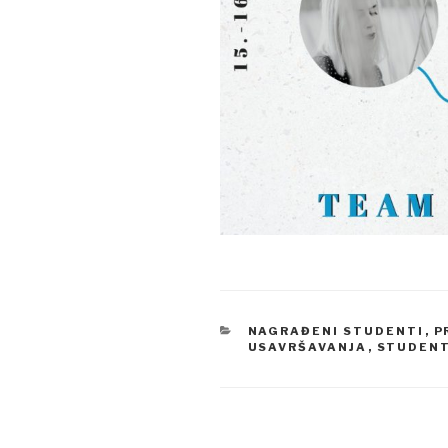
CATEGORIES
NAGRAĐENI STUDENTI
,
P
USAVRŠAVANJA
,
STUDENT