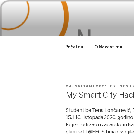
Skip
to
content
Početna
O Novostima
POSTED
24. SVIBANJ 2021.
BY
INES 
ON
My Smart City Hac
Studentice Tena Lončarević, 
15. i 16. listopada 2020. godi
koji se održao u zadarskom Kaz
članice IT@FFOS tima osvojile 