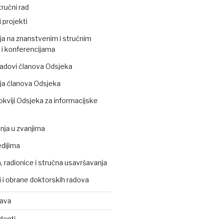
ručni rad
 projekti
ja na znanstvenim i stručnim
i konferencijama
 radovi članova Odsjeka
ja članova Odsjeka
okviji Odsjeka za informacijske
ja u zvanjima
edijima
 radionice i stručna usavršavanja
 i obrane doktorskih radova
tava
denti