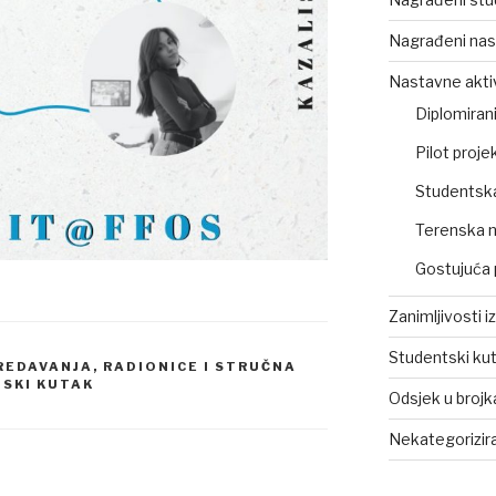
Nagrađeni nas
Nastavne akti
Diplomirani
Pilot projek
Studentsk
Terenska 
Gostujuća 
Zanimljivosti i
Studentski ku
REDAVANJA, RADIONICE I STRUČNA
SKI KUTAK
Odsjek u broj
Nekategorizir