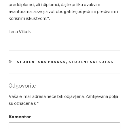
preddiplomci, ali i diplomci, dajte priliku ovakvim
avanturama, a svoj život obogatite još jednim predivnim i
korisnim iskustvom.“.
Tena Vilček
CATEGORIES
STUDENTSKA PRAKSA
,
STUDENTSKI KUTAK
Odgovorite
Vaša e-mail adresa neće biti objavljena.
Zahtijevana polja
su označena s
*
Komentar