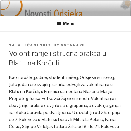
Skip
to
content
Menu
POSTED
24. SIJEČANJ 2017.
BY
SSTANARE
ON
Volontiranje i stručna praksa u
Blatu na Korčuli
Kao i prošle godine, studenti našeg Odsjeka su i ovog
ljeta jedan dio svojih praznika odvojili za volontiranje u
Blatu na Korčuli, u knjižnici samostana Blažene Marije
Propetog Isusa Petkovići župnom uredu. Volontiranje i
obavljanje prakse odvijalo se u grupama, a svaka je grupa
na otoku boravila po dva tjedna. U razdoblju od 25. srpnja
do 7. kolovoza u Blatu su boravili Mihaela Kolarić, Ivana
Ćosić, Stijepo Vrdoljak te Jure Žilić, od 8. do 21. kolovoza