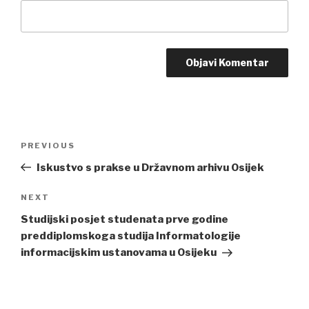
Post
PREVIOUS
Previous
navigation
Post
Iskustvo s prakse u Državnom arhivu Osijek
NEXT
Next
Post
Studijski posjet studenata prve godine
preddiplomskoga studija Informatologije
informacijskim ustanovama u Osijeku