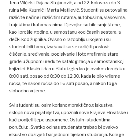
Tena Vilček i Dajana Stojanović, a od 22. kolovoza do 3.
rujna Mia Kuzmić i Marta Matijević. Studenti su putovali na
različite načine i različitim rutama, autobusima, vlakovima,
trajektima i katamaranima. Djevojke su bile smještene,
kao i prošle godine, u samostanu kod časnih sestara, a
dečki kod župnika. Ovisno o razdoblju u kojemu su
studenti bili tamo, izvršavali su se različiti poslovi:
čišćenje, sređivanje, popisivanje i fotografiranje stare
građe u župnom uredu te katalogizacija u samostanskoj
knjižnici. Klasični dan u Blatu izgledao je ovako: doručak u
8:00 sati, posao od 8:30 do 12:30, kada je bilo vrijeme
ručka, te nakon ručka do 16 sati posao, a nakon toga
slobodno vrijeme.
Svi studenti su, osim korisnog praktičnog iskustva,
sklopili nova prijateljstva, upoznali nove krajeve Hrvatske i
kući ponijeli lijepe uspomene. Ostalim studentima
poručuju: „Svatko od nas studenata trebao bi ovakvo
iskustvo doživjeti bar jednom tijekom studiranja. Kolege