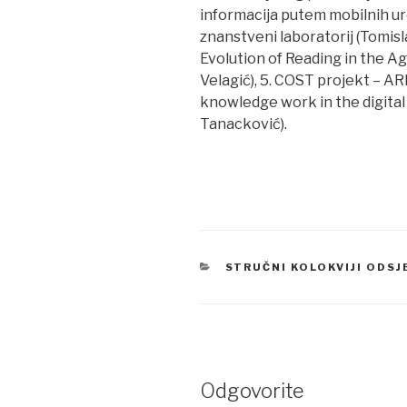
informacija putem mobilnih ure
znanstveni laboratorij (Tomis
Evolution of Reading in the Age
Velagić), 5. COST projekt – 
knowledge work in the digital
Tanacković).
CATEGORIES
STRUČNI KOLOKVIJI ODS
Odgovorite