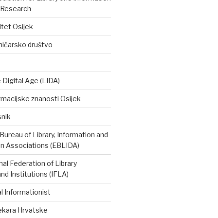
 Research
ltet Osijek
ničarsko društvo
e Digital Age (LIDA)
rmacijske znanosti Osijek
snik
ureau of Library, Information and
 Associations (EBLIDA)
nal Federation of Library
nd Institutions (IFLA)
 Informationist
tekara Hrvatske