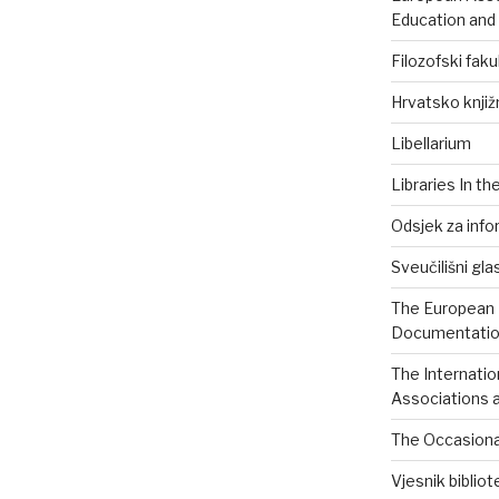
Education and
Filozofski faku
Hrvatsko knjiž
Libellarium
Libraries In th
Odsjek za info
Sveučilišni gla
The European B
Documentation
The Internatio
Associations a
The Occasional
Vjesnik biblio