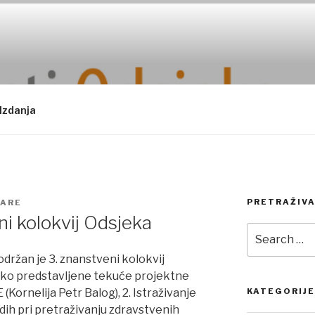
Izdanja
PRETRAŽIVA
ARE
i kolokvij Odsjeka
Search
for:
održan je 3. znanstveni kolokvij
atko predstavljene tekuće projektne
(Kornelija Petr Balog), 2. Istraživanje
KATEGORIJE
ih pri pretraživanju zdravstvenih