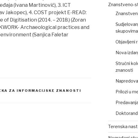
Znanstveno-st
đaja (Ivana Martinović), 3. ICT
lav Jakopec), 4. COST projekt E-READ:
Znanstveni
 of Digitisation (2014. – 2018.) (Zoran
Sudjelovan
ARKWORK- Archaeological practices and
skupovima 
 environment (Sanjica Faletar
Objavljeni
Nova izdan
Stručni kol
znanosti
Napredovan
JEKA ZA INFORMACIJSKE ZNANOSTI
Prilozi u m
Predavanja,
Doktorandi
Terenska nas
Nagrađeni stu