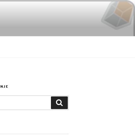
NJE
Search