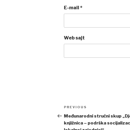
E-mail
*
Web sajt
Post
PREVIOUS
Previous
navigation
Post
Međunarodni stručni skup „Dj
knjižnica – podrška socijalizaci