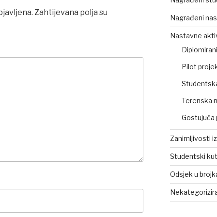
bjavljena.
Zahtijevana polja su
Nagrađeni nas
Nastavne akti
Diplomirani
Pilot projek
Studentsk
Terenska 
Gostujuća 
Zanimljivosti i
Studentski ku
Odsjek u broj
Nekategorizir