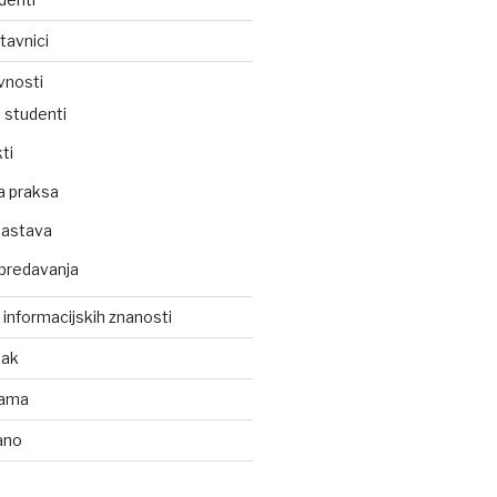
tavnici
vnosti
 studenti
ti
a praksa
nastava
predavanja
z informacijskih znanosti
tak
kama
ano