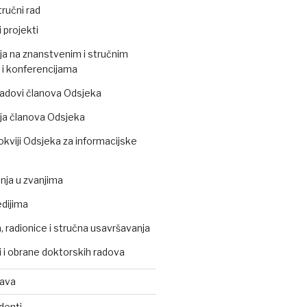
ručni rad
 projekti
ja na znanstvenim i stručnim
i konferencijama
 radovi članova Odsjeka
ja članova Odsjeka
okviji Odsjeka za informacijske
ja u zvanjima
edijima
 radionice i stručna usavršavanja
 i obrane doktorskih radova
tava
denti