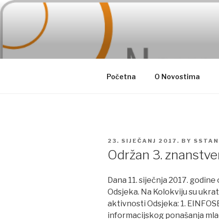
Skip
to
content
Početna
O Novostima
POSTED
23. SIJEČANJ 2017.
BY
SSTAN
ON
Održan 3. znanstven
Dana 11. siječnja 2017. godine 
Odsjeka. Na Kolokviju su ukr
aktivnosti Odsjeka: 1. EINFOSE 
informacijskog ponašanja mlad