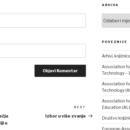
ARHIVA
Arhiva
POVEZNICE
Arhivi, knjižnic
Association fo
Technology – 
Association fo
Technology (A
Association fo
Education (AL
NEXT
Next
Post
ečja
Izbor u više zvanje
Društvo knjižni
ji u
European Assoc