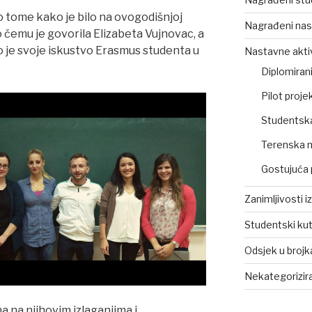
 o tome kako je bilo na ovogodišnjoj
Nagrađeni nas
 čemu je govorila Elizabeta Vujnovac, a
 je svoje iskustvo Erasmus studenta u
Nastavne akti
Diplomirani
Pilot projek
Studentsk
Terenska 
Gostujuća 
Zanimljivosti i
Studentski ku
Odsjek u broj
Nekategorizir
 na njihovim izlaganjima i