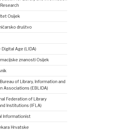
 Research
ltet Osijek
ničarsko društvo
e Digital Age (LIDA)
rmacijske znanosti Osijek
snik
ureau of Library, Information and
 Associations (EBLIDA)
nal Federation of Library
nd Institutions (IFLA)
 Informationist
tekara Hrvatske