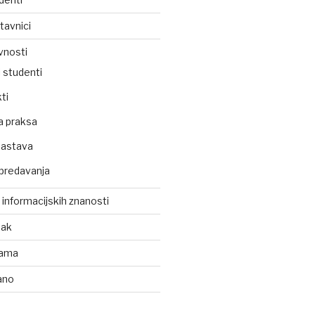
tavnici
vnosti
 studenti
ti
a praksa
nastava
predavanja
z informacijskih znanosti
tak
kama
ano