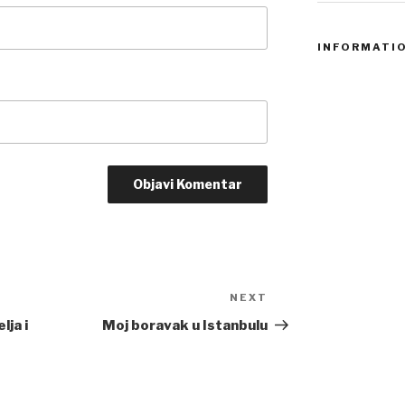
INFORMATI
NEXT
Next
Post
lja i
Moj boravak u Istanbulu