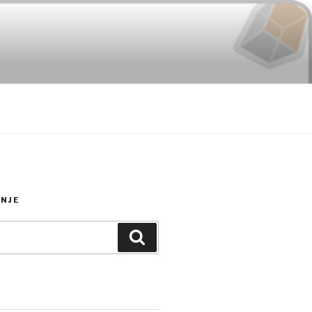
NJE
Search