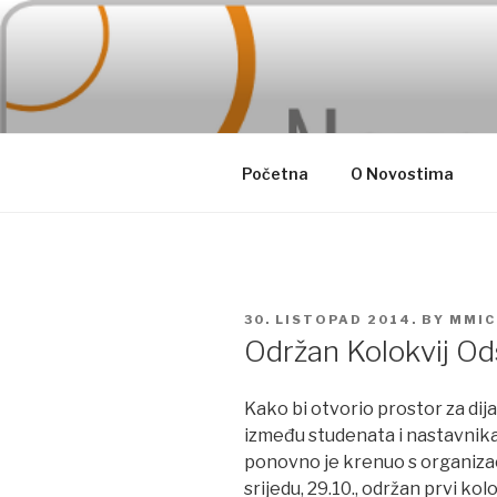
Skip
to
content
Početna
O Novostima
POSTED
30. LISTOPAD 2014.
BY
MMIC
ON
Održan Kolokvij Od
Kako bi otvorio prostor za dij
između studenata i nastavnika
ponovno je krenuo s organizac
srijedu, 29.10., održan prvi ko