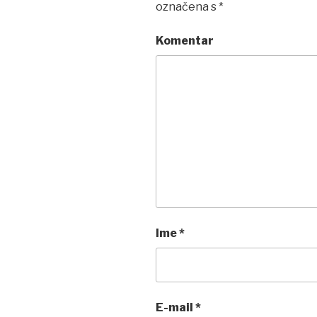
označena s
*
Komentar
Ime
*
E-mail
*