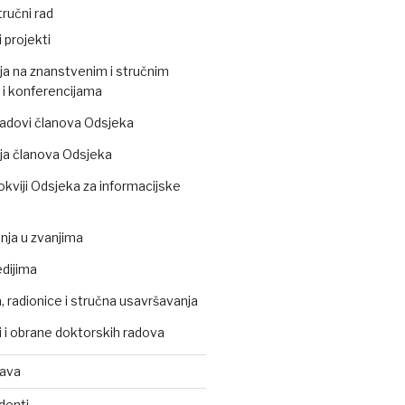
ručni rad
 projekti
ja na znanstvenim i stručnim
i konferencijama
 radovi članova Odsjeka
ja članova Odsjeka
okviji Odsjeka za informacijske
ja u zvanjima
edijima
 radionice i stručna usavršavanja
 i obrane doktorskih radova
tava
denti