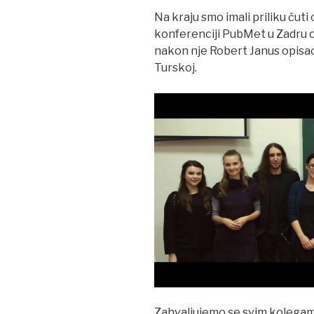
Na kraju smo imali priliku čuti
konferenciji PubMet u Zadru o
nakon nje Robert Janus opisao
Turskoj.
Zahvaljujemo se svim kolegama