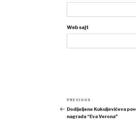
Web sajt
Post
PREVIOUS
Previous
navigation
Post
Dodijeljene Kukuljevićeva pove
nagrada “Eva Verona”