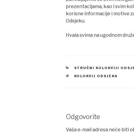
prezentacijama, kao i svim kol
korisne informacije i motive z
Odsjeku.
Hvala svima na ugodnom družen
CATEGORIES
STRUČNI KOLOKVIJI ODS
TAGS
KOLOKVIJ ODSJEKA
Odgovorite
Vaša e-mail adresa neće biti o