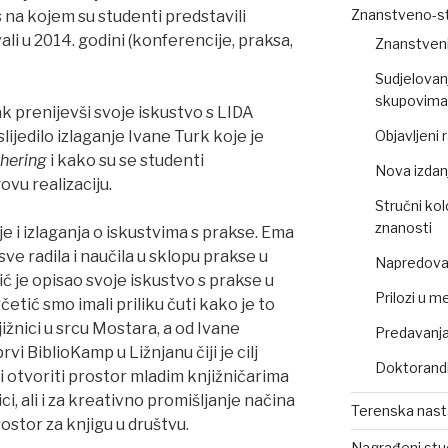
Znanstveno-st
 na kojem su studenti predstavili
ali u 2014. godini (konferencije, praksa,
Znanstveni
Sudjelovan
skupovima 
ak prenijevši svoje iskustvo s LIDA
ijedilo izlaganje Ivane Turk koje je
Objavljeni
hering
i kako su se studenti
Nova izdan
ovu realizaciju.
Stručni kol
znanosti
e i izlaganja o iskustvima s prakse. Ema
sve radila i naučila u sklopu prakse u
Napredovan
ć je opisao svoje iskustvo s prakse u
Prilozi u m
tić smo imali priliku čuti kako je to
ižnici u srcu Mostara, a od Ivane
Predavanja,
i BiblioKamp u Ližnjanu čiji je cilj
Doktorandi
i otvoriti prostor mladim knjižničarima
ci, ali i za kreativno promišljanje načina
Terenska nas
rostor za knjigu u društvu.
Nagrađeni stu