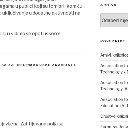
ARHIVA
egama u publici koji su tom prilikom čuli
a uključivanje u dodatne aktivnosti na
Arhiva
ju i vidimo se opet uskoro!
POVEZNICE
Arhivi, knjižnic
JEKA ZA INFORMACIJSKE ZNANOSTI
Association fo
Technology – 
Association fo
Technology (A
Association fo
Education (AL
Društvo knjižni
bjavljena.
Zahtijevana polja su
European Assoc