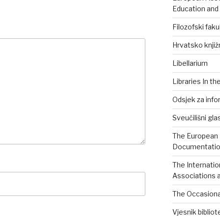
Education and
Filozofski faku
Hrvatsko knjiž
Libellarium
Libraries In th
Odsjek za info
Sveučilišni gla
The European B
Documentation
The Internatio
Associations a
The Occasional
Vjesnik biblio