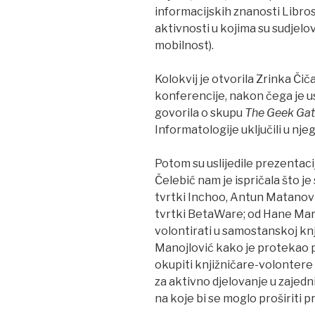
informacijskih znanosti Libros
aktivnosti u kojima su sudjelov
mobilnost).
Kolokvij je otvorila Zrinka Čič
konferencije, nakon čega je usl
govorila o skupu
The Geek Gat
Informatologije uključili u njeg
Potom su uslijedile prezentacij
Čelebić nam je ispričala što je 
tvrtki Inchoo, Antun Matanovi
tvrtki BetaWare; od Hane Marče
volontirati u samostanskoj knj
Manojlović kako je protekao prv
okupiti knjižničare-volontere 
za aktivno djelovanje u zajedni
na koje bi se moglo proširiti p