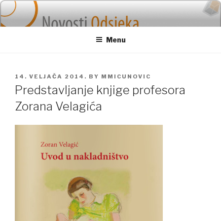
Skip
to
content
Menu
POSTED
14. VELJAČA 2014.
BY
MMICUNOVIC
ON
Predstavljanje knjige profesora
Zorana Velagića