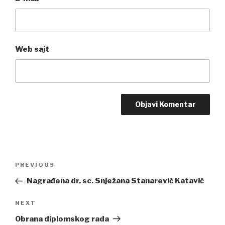
Web sajt
Post
PREVIOUS
Previous
navigation
Post
Nagrađena dr. sc. Snježana Stanarević Katavić
NEXT
Next
Post
Obrana diplomskog rada