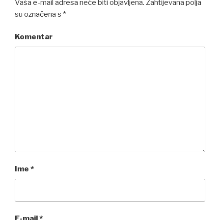
Vaša e-mail adresa neće biti objavljena.
Zahtijevana polja
su označena s
*
Komentar
Ime
*
E-mail
*