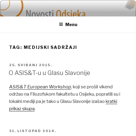
Skip
to
content
Menu
TAG: MEDIJSKI SADRŽAJI
POSTED
25. SVIBANJ 2015.
ON
O ASIS&T-u u Glasu Slavonije
ASIS&T European Workshop
, koji se prošli vikend
održao na Filozofskom fakultetu u Osijeku, popratili su i
lokalni mediji pa je tako u Glasu Slavonije izašao
kratki
prikaz skupa
.
POSTED
31. LISTOPAD 2014.