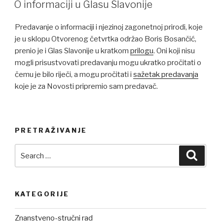
ON
O informaciji u Glasu Slavonije
Predavanje o informaciji i njezinoj zagonetnoj prirodi, koje
je u sklopu Otvorenog četvrtka održao Boris Bosančić,
prenio je i Glas Slavonije u kratkom
prilogu
. Oni koji nisu
mogli prisustvovati predavanju mogu ukratko pročitati o
čemu je bilo riječi, a mogu pročitati i
sažetak predavanja
koje je za Novosti pripremio sam predavač.
PRETRAŽIVANJE
Search
Searc
for:
KATEGORIJE
Znanstveno-stručni rad