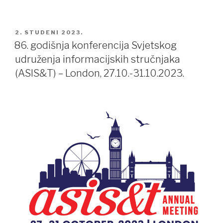
POSTED
2. STUDENI 2023.
ON
86. godišnja konferencija Svjetskog
udruženja informacijskih stručnjaka
(ASIS&T) – London, 27.10.-31.10.2023.