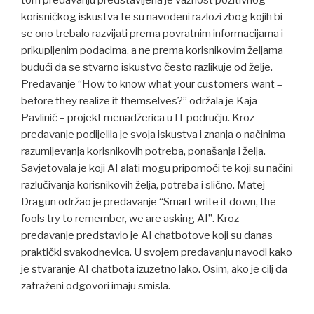
tom predavanju predstavljena je važnost pozitivnog
korisničkog iskustva te su navodeni razlozi zbog kojih bi
se ono trebalo razvijati prema povratnim informacijama i
prikupljenim podacima, a ne prema korisnikovim željama
budući da se stvarno iskustvo često razlikuje od želje.
Predavanje “How to know what your customers want –
before they realize it themselves?” održala je Kaja
Pavlinić – projekt menadžerica u IT području. Kroz
predavanje podijelila je svoja iskustva i znanja o načinima
razumijevanja korisnikovih potreba, ponašanja i želja.
Savjetovala je koji AI alati mogu pripomoći te koji su načini
razlučivanja korisnikovih želja, potreba i slično. Matej
Dragun održao je predavanje “Smart write it down, the
fools try to remember, we are asking AI”. Kroz
predavanje predstavio je AI chatbotove koji su danas
praktički svakodnevica. U svojem predavanju navodi kako
je stvaranje AI chatbota izuzetno lako. Osim, ako je cilj da
zatraženi odgovori imaju smisla.