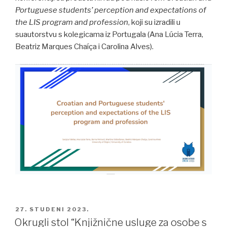
Portuguese students’ perception and expectations of
the LIS program and profession
, koji su izradili u
suautorstvu s kolegicama iz Portugala (Ana Lúcia Terra,
Beatriz Marques Chaíça i Carolina Alves).
POSTED
27. STUDENI 2023.
ON
Okrugli stol “Knjižnične usluge za osobe s