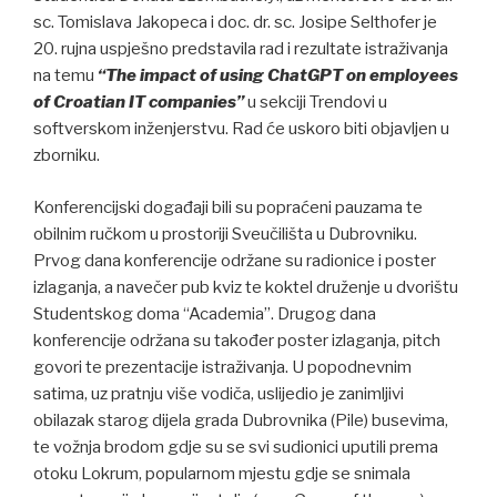
sc. Tomislava Jakopeca i doc. dr. sc. Josipe Selthofer je
20. rujna uspješno predstavila rad i rezultate istraživanja
na temu
“The impact of using ChatGPT on employees
of Croatian IT companies”
u sekciji Trendovi u
softverskom inženjerstvu. Rad će uskoro biti objavljen u
zborniku.
Konferencijski događaji bili su popraćeni pauzama te
obilnim ručkom u prostoriji Sveučilišta u Dubrovniku.
Prvog dana konferencije održane su radionice i poster
izlaganja, a navečer pub kviz te koktel druženje u dvorištu
Studentskog doma “Academia”. Drugog dana
konferencije održana su također poster izlaganja, pitch
govori te prezentacije istraživanja. U popodnevnim
satima, uz pratnju više vodiča, uslijedio je zanimljivi
obilazak starog dijela grada Dubrovnika (Pile) busevima,
te vožnja brodom gdje su se svi sudionici uputili prema
otoku Lokrum, popularnom mjestu gdje se snimala