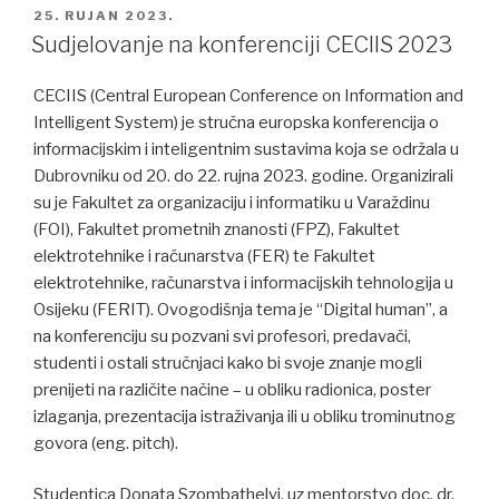
POSTED
25. RUJAN 2023.
ON
Sudjelovanje na konferenciji CECIIS 2023
CECIIS (Central European Conference on Information and
Intelligent System) je stručna europska konferencija o
informacijskim i inteligentnim sustavima koja se održala u
Dubrovniku od 20. do 22. rujna 2023. godine. Organizirali
su je Fakultet za organizaciju i informatiku u Varaždinu
(FOI), Fakultet prometnih znanosti (FPZ), Fakultet
elektrotehnike i računarstva (FER) te Fakultet
elektrotehnike, računarstva i informacijskih tehnologija u
Osijeku (FERIT). Ovogodišnja tema je “Digital human”, a
na konferenciju su pozvani svi profesori, predavači,
studenti i ostali stručnjaci kako bi svoje znanje mogli
prenijeti na različite načine – u obliku radionica, poster
izlaganja, prezentacija istraživanja ili u obliku trominutnog
govora (eng. pitch).
Studentica Donata Szombathelyi, uz mentorstvo doc. dr.