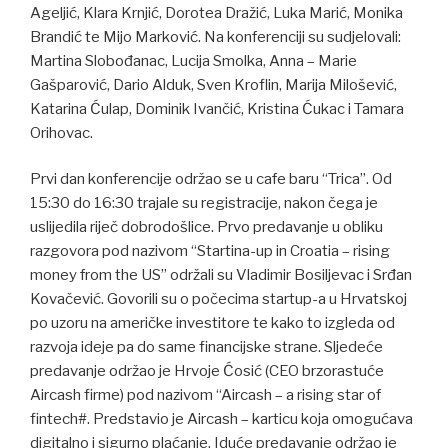
Ageljić, Klara Krnjić, Dorotea Dražić, Luka Marić, Monika
Brandić te Mijo Marković. Na konferenciji su sudjelovali:
Martina Slobođanac, Lucija Smolka, Anna – Marie
Gašparović, Dario Alduk, Sven Kroflin, Marija Milošević,
Katarina Ćulap, Dominik Ivančić, Kristina Ćukac i Tamara
Orihovac.
Prvi dan konferencije održao se u cafe baru “Trica”. Od
15:30 do 16:30 trajale su registracije, nakon čega je
uslijedila riječ dobrodošlice. Prvo predavanje u obliku
razgovora pod nazivom “Startina-up in Croatia – rising
money from the US” održali su Vladimir Bosiljevac i Srđan
Kovačević. Govorili su o počecima startup-a u Hrvatskoj
po uzoru na američke investitore te kako to izgleda od
razvoja ideje pa do same financijske strane. Sljedeće
predavanje održao je Hrvoje Ćosić (CEO brzorastuće
Aircash firme) pod nazivom “Aircash – a rising star of
fintech#. Predstavio je Aircash – karticu koja omogućava
digitalno i sigurno plaćanje. Iduće predavanje održao je