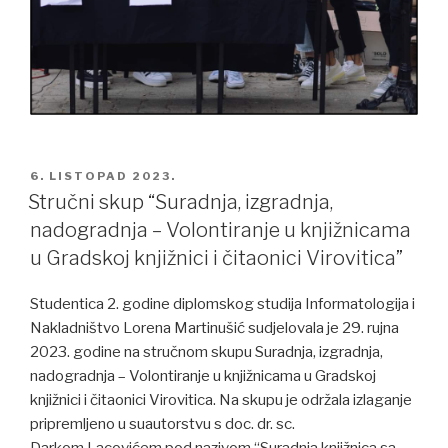
POSTED
6. LISTOPAD 2023.
ON
Stručni skup “Suradnja, izgradnja,
nadogradnja – Volontiranje u knjižnicama
u Gradskoj knjižnici i čitaonici Virovitica”
Studentica 2. godine diplomskog studija Informatologija i
Nakladništvo Lorena Martinušić sudjelovala je 29. rujna
2023. godine na stručnom skupu Suradnja, izgradnja,
nadogradnja – Volontiranje u knjižnicama u Gradskoj
knjižnici i čitaonici Virovitica. Na skupu je održala izlaganje
pripremljeno u suautorstvu s doc. dr. sc.
Darkom Lacovićem pod nazivom “Suradnja knjižnica sa