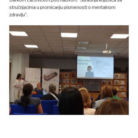
stručnjacima u promicanju pismenosti o mentalnom
zdravlju”.