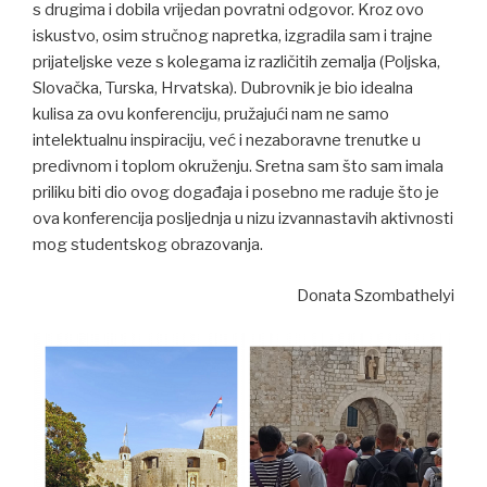
s drugima i dobila vrijedan povratni odgovor. Kroz ovo
iskustvo, osim stručnog napretka, izgradila sam i trajne
prijateljske veze s kolegama iz različitih zemalja (Poljska,
Slovačka, Turska, Hrvatska). Dubrovnik je bio idealna
kulisa za ovu konferenciju, pružajući nam ne samo
intelektualnu inspiraciju, već i nezaboravne trenutke u
predivnom i toplom okruženju. Sretna sam što sam imala
priliku biti dio ovog događaja i posebno me raduje što je
ova konferencija posljednja u nizu izvannastavih aktivnosti
mog studentskog obrazovanja.
Donata Szombathelyi