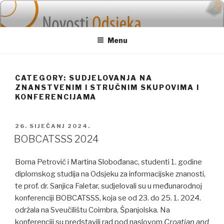
Skip
to
content
Menu
CATEGORY: SUDJELOVANJA NA
ZNANSTVENIM I STRUČNIM SKUPOVIMA I
KONFERENCIJAMA
POSTED
26. SIJEČANJ 2024.
ON
BOBCATSSS 2024
Borna Petrović i Martina Slobođanac, studenti 1. godine
diplomskog studija na Odsjeku za informacijske znanosti,
te prof. dr. Sanjica Faletar, sudjelovali su u međunarodnoj
konferenciji BOBCATSSS, koja se od 23. do 25. 1. 2024.
održala na Sveučilištu Coimbra, Španjolska. Na
konferenciji su predstavili rad pod naslovom
Croatian and