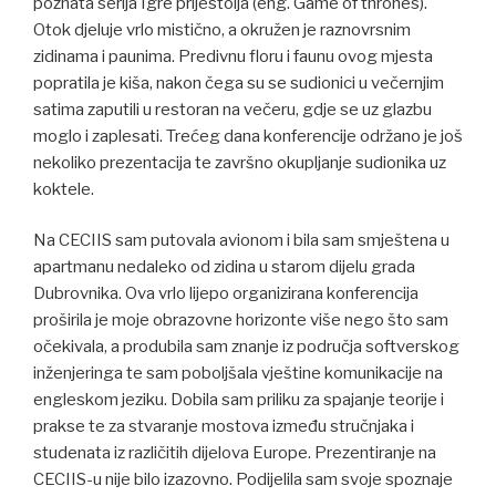
poznata serija Igre prijestolja (eng. Game of thrones).
Otok djeluje vrlo mistično, a okružen je raznovrsnim
zidinama i paunima. Predivnu floru i faunu ovog mjesta
popratila je kiša, nakon čega su se sudionici u večernjim
satima zaputili u restoran na večeru, gdje se uz glazbu
moglo i zaplesati. Trećeg dana konferencije održano je još
nekoliko prezentacija te završno okupljanje sudionika uz
koktele.
Na CECIIS sam putovala avionom i bila sam smještena u
apartmanu nedaleko od zidina u starom dijelu grada
Dubrovnika. Ova vrlo lijepo organizirana konferencija
proširila je moje obrazovne horizonte više nego što sam
očekivala, a produbila sam znanje iz područja softverskog
inženjeringa te sam poboljšala vještine komunikacije na
engleskom jeziku. Dobila sam priliku za spajanje teorije i
prakse te za stvaranje mostova između stručnjaka i
studenata iz različitih dijelova Europe. Prezentiranje na
CECIIS-u nije bilo izazovno. Podijelila sam svoje spoznaje