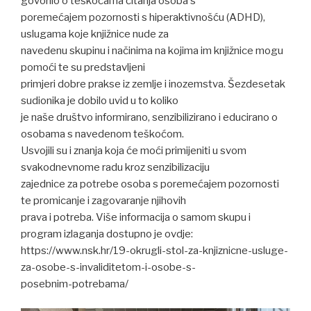
govorilo o teškoćama čitanja osoba s
poremećajem pozornosti s hiperaktivnošću (ADHD),
uslugama koje knjižnice nude za
navedenu skupinu i načinima na kojima im knjižnice mogu
pomoći te su predstavljeni
primjeri dobre prakse iz zemlje i inozemstva. Šezdesetak
sudionika je dobilo uvid u to koliko
je naše društvo informirano, senzibilizirano i educirano o
osobama s navedenom teškoćom.
Usvojili su i znanja koja će moći primijeniti u svom
svakodnevnome radu kroz senzibilizaciju
zajednice za potrebe osoba s poremećajem pozornosti
te promicanje i zagovaranje njihovih
prava i potreba. Više informacija o samom skupu i
program izlaganja dostupno je ovdje:
https://www.nsk.hr/19-okrugli-stol-za-knjiznicne-usluge-
za-osobe-s-invaliditetom-i-osobe-s-
posebnim-potrebama/