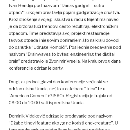
Ivan Hendija pod nazivom “Danas gadget – sutra
otpad?”, u kojem prestavlja pojam gadgetizacije društva.
Kroz iznošenje svojeg iskustva u radu s klijentima naveo
je da brzorastući trendovi često rezultiraju elektroničkim
otpadom. Time predstavlja svoj projekt restauracije
takvog otpada i njegovim doniranjem što na kraju dovodi
do osnutka “Udruge Kompići”. Posljednje predavanje pod
nazivom “Brainwaves to bytes: engineering the digital
brain” predstravio je Zvonimir Vrselja. Na kraju prvog dana
konferencije održan je party.
Drugi, a ujedno i glavni dan konferencije većinski se
održao u kinu Urania, nešto u cafe baru “Trica” te u
“American Corneru” (GISKO). Registracija je trajala od
09:00 do 10:00 sati ispred kina Urania.
Dominik Vidaković održao je predavanje pod nazivom
“Džabe ti novi feature ako ga ne koristi end-creature”. U