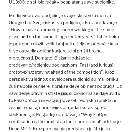
U 13:00 je sati bio ručak – besplatan za sve sudionike.
Merlin Rebrović podijelio je svoje iskustvo u radu za
Google tim. Svoje iskustvo podijelio je kroz predavanje
“How to have an amazing career working in the same
place and on the same things for ten years”. Ističe kako
je potrebno uložiti veliki broj sati u željeno područje kako
bi se ostvarila odlična karijeru te si pružili brojne
mogućnosti. Domagoj Blažanin održao je
predavanje/radionicu pod nazivom “Fast (and furious)
prototyping: staying ahead of the competition”. Kroz
perspektivu jednog developera sudionici su imali priliku
čuti najbolje primjere iz prakse development područja. Uz
navođenje pravilnih strategija, sudionicima se daje uvid u
to kako poticati inovacije, povezati teorijsko i praktično
znanje te na taj način uvijek biti jedan korak ispred
konkurencije. Posljednje predavanje “Why FinOps
certification is the next step for IT profesional” održao je
Dean Mišić. Kroz predavanje predstavio je što je to